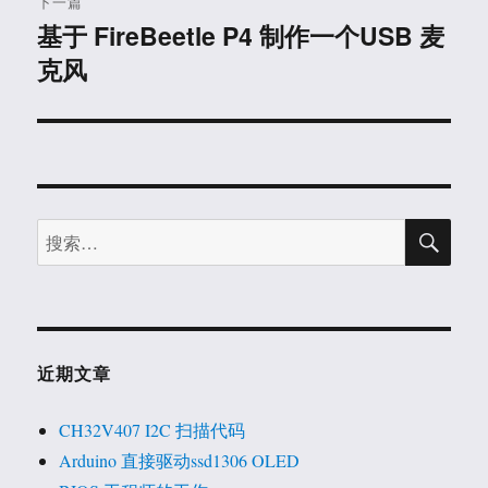
下一篇
基于 FireBeetle P4 制作一个USB 麦
下
克风
篇
文
章：
搜
搜
索
索：
近期文章
CH32V407 I2C 扫描代码
Arduino 直接驱动ssd1306 OLED