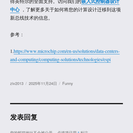
嵌入式控制器设计
得英特尔的全面支持。访问我们的
中心
，了解更多关于如何将您的计算设计迁移到这项
新总线技术的信息。
参考：
1.
https://www.microchip.com/en-us/solutions/data-centers-
and-computing/computing-solutions/technologies/espi
作
发
分
ziv2013
2025年11月24日
Funny
者
布
类
于
发表回复
您的邮箱地址不会被公开。
必填项已用
*
标注