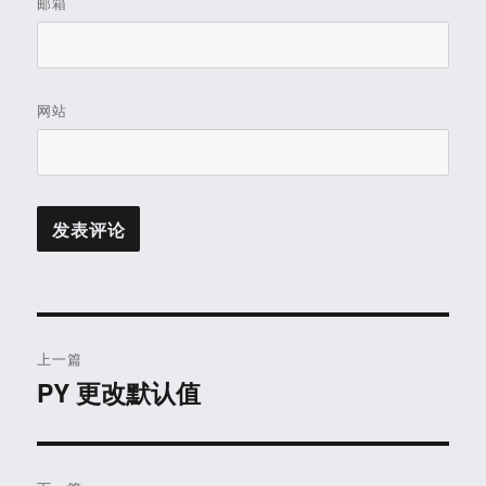
邮箱
网站
文
上一篇
章
PY 更改默认值
上
篇
导
文
航
章：