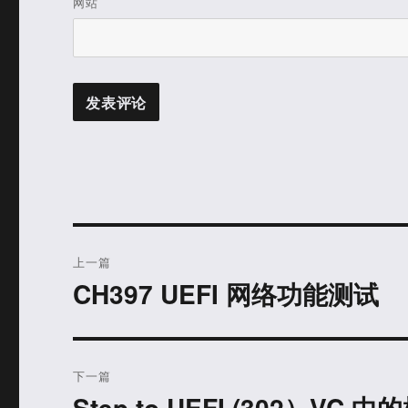
网站
文
上一篇
章
CH397 UEFI 网络功能测试
上
篇
导
文
航
章：
下一篇
Step to UEFI (302）VC
下