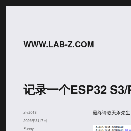
WWW.LAB-Z.COM
记录一个ESP32 S3
作
ziv2013
最终请教天杀先生，
者
发
2026年3月7日
布
分
Funny