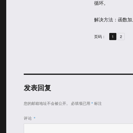
循环。
解决方法：函数加上返回
,
页
页
页码：
1
2
发表回复
您的邮箱地址不会被公开。
必填项已用
*
标注
评论
*