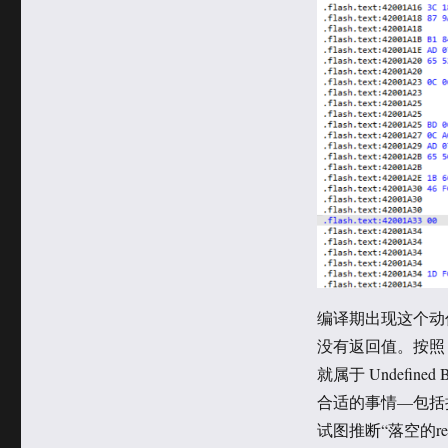
于
类
编译期出现这个动作的原
没有返回值。按照 
就属于 Undefin
合适的事情—包括把
试图推断“落空的r