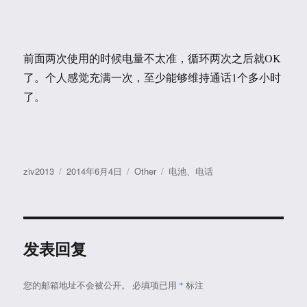
前面两次使用的时候电量不太准，循环两次之后就OK
了。个人感觉充满一次，至少能够维持通话1个多小时
了。
作
发
分
标
ziv2013
2014年6月4日
Other
电池
、
电话
者
布
类
签
于
发表回复
您的邮箱地址不会被公开。
必填项已用
*
标注