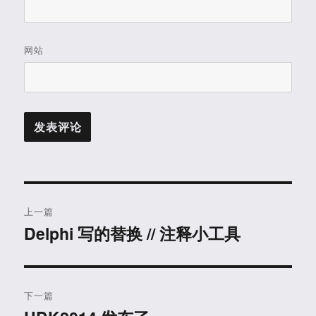
网站
文
上一篇
章
Delphi 写的替换 // 注释小工具
上
篇
导
文
航
章：
下一篇