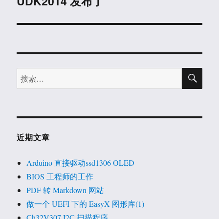
UDK2014 发布了
下
篇
文
章：
搜
搜
索
索：
近期文章
Arduino 直接驱动ssd1306 OLED
BIOS 工程师的工作
PDF 转 Markdown 网站
做一个 UEFI 下的 EasyX 图形库(1)
Ch32V307 I2C 扫描程序