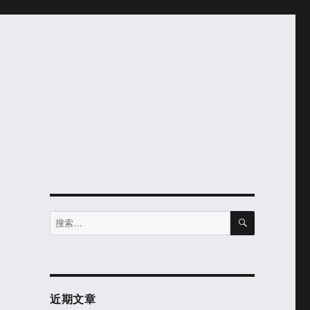
搜
搜
索
索：
。
近期文章