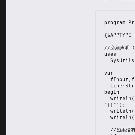
于
类
program Pr
{$APPTYPE 
//必须声明 C
uses

  SysUtils,Classes;

var

  fInput,fOutput:TextFile;

  Line:String;

begin

  writeln('   Delphi comments "//" to Pascal comments 
"{}"');

  writeln('             Usage "DC2PC filoname"');

  writeln('            Powered by www.lab-z.com');

  //如果没有输入文件名
