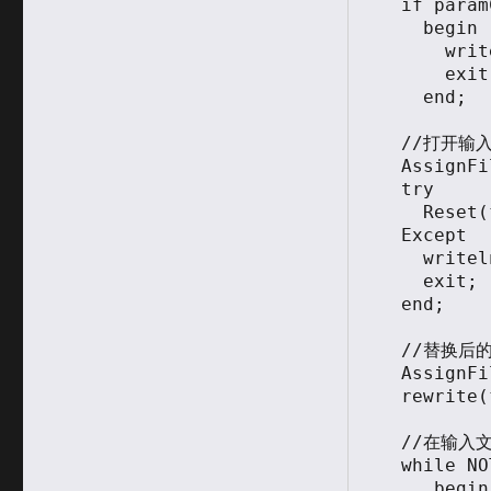
  if paramCount=0 then

    begin

      writeln('Please input file name!');

      exit;

    end;

  //打开输入文件

  AssignFile(fInput,ParamStr(1));

  try

    Reset(fInput);

  Except

    writeln('Opening file '+ParamStr(1)+' error!');

    exit;

  end;

  //替换后的结果放在 输入文件名.pas 文件中

  AssignFile(fOutput,ParamStr(1)+'.pas');

  rewrite(fOutput);

  //在输入文件中查找 // 的注释

  while NOT eof(fInput) do

     begin
