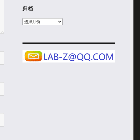
归档
归
档