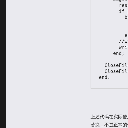
       readln(fInput,Line);

       if pos('//',Line)<>0 then

         begin

           insert('{',Line,pos('//',Line
           Line:=Line+'}'
         end;

       //writeln(Line);

       writeln(fOutput,Line);

     end;

  CloseFile(fInput);

  CloseFile(fOutput);

上述代码在实际使用中还
替换，不过正常的