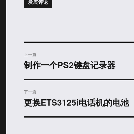
文
上一篇
章
制作一个PS2键盘记录器
上
篇
导
文
航
章：
下一篇
更换ETS3125i电话机的电池
下
篇
文
章：