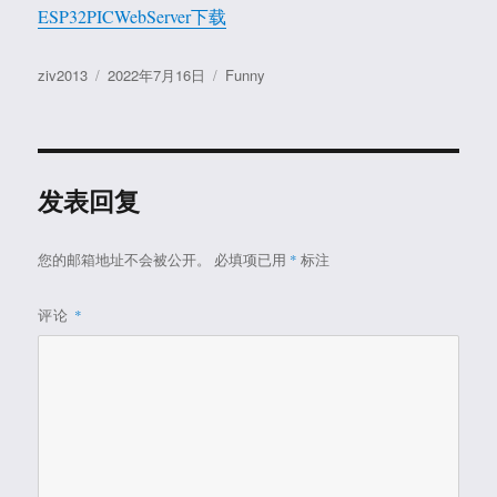
ESP32PICWebServer下载
作
发
分
ziv2013
2022年7月16日
Funny
者
布
类
于
发表回复
您的邮箱地址不会被公开。
必填项已用
*
标注
评论
*