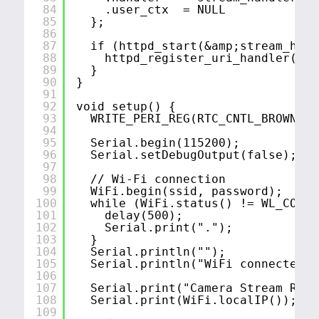
84
.user_ctx  = NULL
85
};
86
87
if (httpd_start(&amp;stream_http
88
httpd_register_uri_handler(str
89
}
90
}
91
92
void setup() {
93
WRITE_PERI_REG(RTC_CNTL_BROWN_OU
94
95
Serial.begin(115200);
96
Serial.setDebugOutput(false);
97
98
// Wi-Fi connection
99
WiFi.begin(ssid, password);
100
while (WiFi.status() != WL_CONNE
101
delay(500);
102
Serial.print(".");
103
}
104
Serial.println("");
105
Serial.println("WiFi connected")
106
107
Serial.print("Camera Stream Read
108
Serial.print(WiFi.localIP());
109