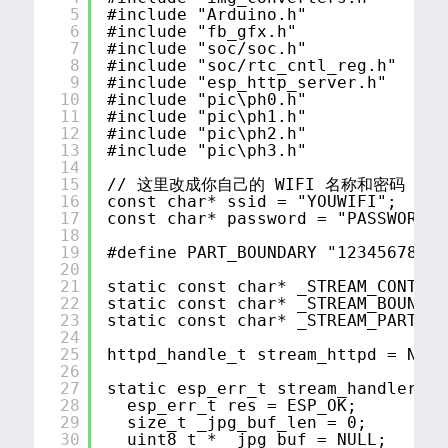
5
#include "Arduino.h"
6
#include "fb_gfx.h"
7
#include "soc/soc.h"
8
#include "soc/rtc_cntl_reg.h"
9
#include "esp_http_server.h"
10
#include "pic\ph0.h"
11
#include "pic\ph1.h"
12
#include "pic\ph2.h"
13
#include "pic\ph3.h"
14
15
// 这里改成你自己的 WIFI 名称和密码
16
const char* ssid = "YOUWIFI";
17
const char* password = "PASSWORD";
18
19
#define PART_BOUNDARY "12345678900
20
21
static const char* _STREAM_CONTENT
22
static const char* _STREAM_BOUNDAR
23
static const char* _STREAM_PART = 
24
25
httpd_handle_t stream_httpd = NULL
26
27
static esp_err_t stream_handler(ht
28
esp_err_t res = ESP_OK;
29
size_t _jpg_buf_len = 0;
30
uint8_t * _jpg_buf = NULL;