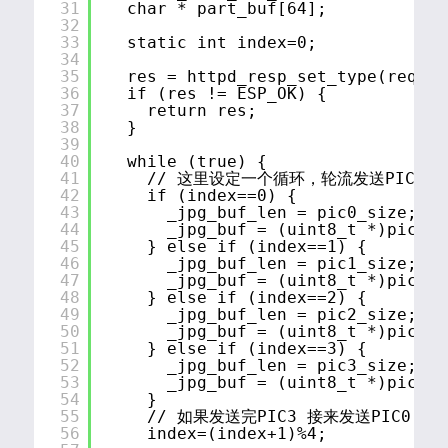
31
char * part_buf[64];
32
33
static int index=0;
34
35
res = httpd_resp_set_type(req, _
36
if (res != ESP_OK) {
37
return res;
38
}
39
40
while (true) {
41
// 这里设定一个循环，轮流发送PIC0-4
42
if (index==0) {
43
_jpg_buf_len = pic0_size;
44
_jpg_buf = (uint8_t *)pic0; 
45
} else if (index==1) {
46
_jpg_buf_len = pic1_size;
47
_jpg_buf = (uint8_t *)pic1; 
48
} else if (index==2) {
49
_jpg_buf_len = pic2_size;
50
_jpg_buf = (uint8_t *)pic2; 
51
} else if (index==3) {
52
_jpg_buf_len = pic3_size;
53
_jpg_buf = (uint8_t *)pic3; 
54
} 
55
// 如果发送完PIC3 接来发送PIC0
56
index=(index+1)%4;