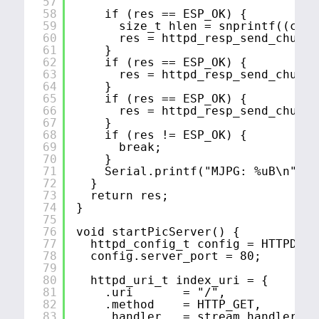
57
58
if (res == ESP_OK) {
59
size_t hlen = snprintf((char
60
res = httpd_resp_send_chunk(
61
}
62
if (res == ESP_OK) {
63
res = httpd_resp_send_chunk(
64
}
65
if (res == ESP_OK) {
66
res = httpd_resp_send_chunk(
67
}
68
if (res != ESP_OK) {
69
break;
70
}
71
Serial.printf("MJPG: %uB\n",(u
72
}
73
return res;
74
}
75
76
void startPicServer() {
77
httpd_config_t config = HTTPD_DE
78
config.server_port = 80;
79
80
httpd_uri_t index_uri = {
81
.uri       = "/",
82
.method    = HTTP_GET,
83
.handler   = stream_handler,