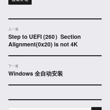
文
上一篇
章
Step to UEFI (260）Section
上
Alignment(0x20) is not 4K
篇
导
文
航
章：
下一篇
Windows 全自动安装
下
篇
文
章：
搜