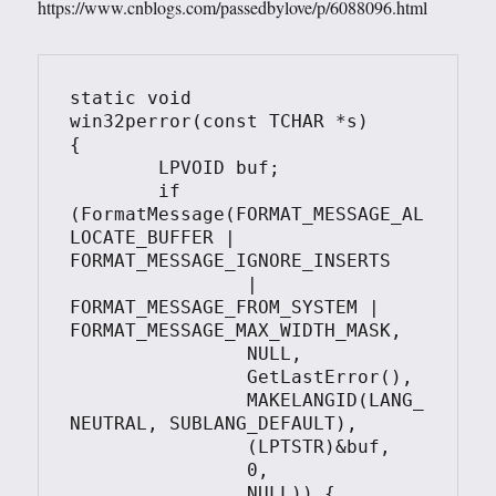
https://www.cnblogs.com/passedbylove/p/6088096.html
static void

win32perror(const TCHAR *s)

{

	LPVOID buf;

	if 
(FormatMessage(FORMAT_MESSAGE_AL
LOCATE_BUFFER | 
FORMAT_MESSAGE_IGNORE_INSERTS

		| 
FORMAT_MESSAGE_FROM_SYSTEM | 
FORMAT_MESSAGE_MAX_WIDTH_MASK,

		NULL,

		GetLastError(),

		MAKELANGID(LANG_
NEUTRAL, SUBLANG_DEFAULT),

		(LPTSTR)&buf,

		0,

		NULL)) {
