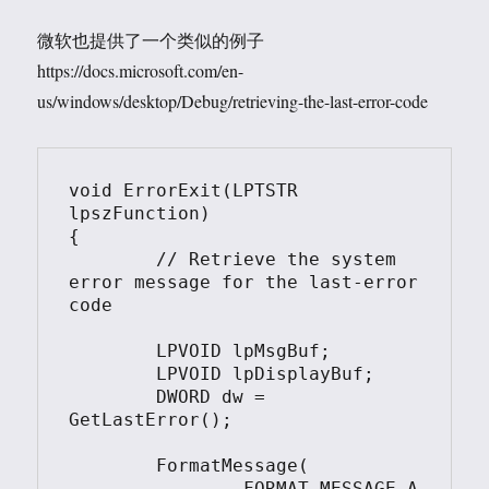
微软也提供了一个类似的例子
https://docs.microsoft.com/en-
us/windows/desktop/Debug/retrieving-the-last-error-code
void ErrorExit(LPTSTR 
lpszFunction)

{

	// Retrieve the system 
error message for the last-error 
code

	LPVOID lpMsgBuf;

	LPVOID lpDisplayBuf;

	DWORD dw = 
GetLastError();

	FormatMessage(

		FORMAT_MESSAGE_A