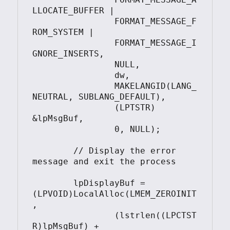
LLOCATE_BUFFER |

		FORMAT_MESSAGE_F
ROM_SYSTEM |

		FORMAT_MESSAGE_I
GNORE_INSERTS,

		NULL,

		dw,

		MAKELANGID(LANG_
NEUTRAL, SUBLANG_DEFAULT),

		(LPTSTR) 
&lpMsgBuf,

		0, NULL);

	// Display the error 
message and exit the process

	lpDisplayBuf = 
(LPVOID)LocalAlloc(LMEM_ZEROINIT
,

		(lstrlen((LPCTST
R)lpMsgBuf) + 