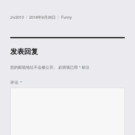
作
发
分
ziv2013
2018年9月26日
Funny
者
布
类
于
发表回复
您的邮箱地址不会被公开。
必填项已用
*
标注
评论
*