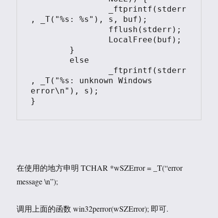
		_ftprintf(stderr
, _T("%s: %s"), s, buf);

		fflush(stderr);

		LocalFree(buf);

	}

	else

		_ftprintf(stderr
, _T("%s: unknown Windows 
error\n"), s);

}
在使用的地方申明 TCHAR *wSZError = _T(“error
message \n”);
调用上面的函数 win32perror(wSZError); 即可.