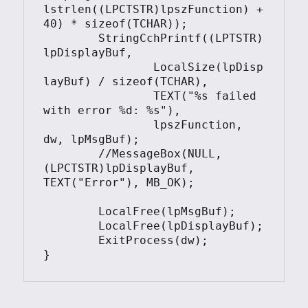
lstrlen((LPCTSTR)lpszFunction) + 
40) * sizeof(TCHAR));

	StringCchPrintf((LPTSTR)
lpDisplayBuf,

		LocalSize(lpDisp
layBuf) / sizeof(TCHAR),

		TEXT("%s failed 
with error %d: %s"),

		lpszFunction, 
dw, lpMsgBuf);

	//MessageBox(NULL, 
(LPCTSTR)lpDisplayBuf, 
TEXT("Error"), MB_OK);

	LocalFree(lpMsgBuf);

	LocalFree(lpDisplayBuf);

	ExitProcess(dw);

}