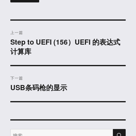
文
上一篇
章
Step to UEFI (156）UEFI 的表达式
上
计算库
篇
导
文
航
章：
下一篇
USB条码枪的显示
下
篇
文
章：
搜
搜