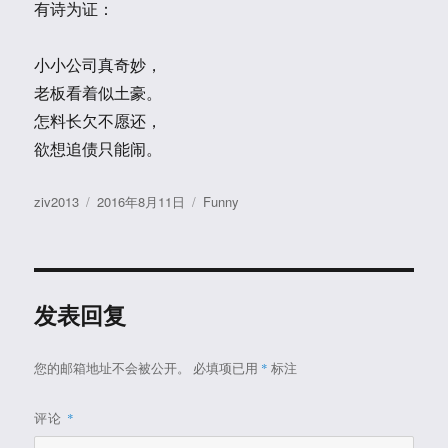
有诗为证：
小小公司真奇妙，
老板看着似土豪。
怎料长欠不愿还，
欲想追债只能闹。
作
发
分
ziv2013
2016年8月11日
Funny
者
布
类
于
发表回复
您的邮箱地址不会被公开。
必填项已用
*
标注
评论
*