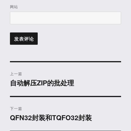
网站
文
上一篇
章
自动解压ZIP的批处理
上
篇
导
文
航
章：
下一篇
QFN32封装和TQFO32封装
下
篇