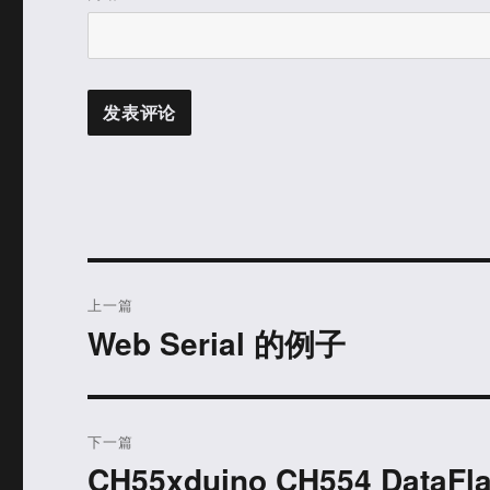
文
上一篇
章
Web Serial 的例子
上
篇
导
文
航
章：
下一篇
CH55xduino CH554 Data
下