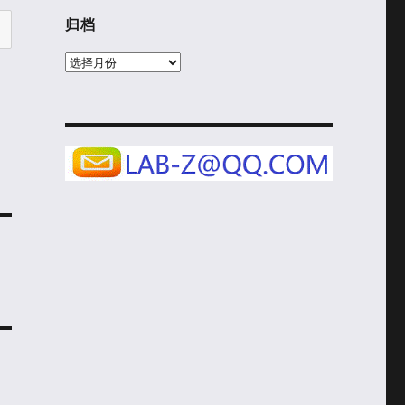
归档
归
档