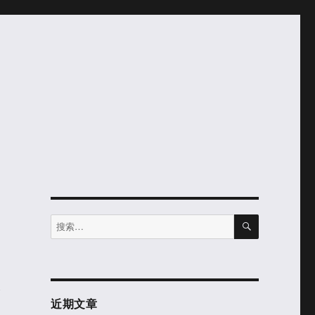
搜
搜
索
索：
个
近期文章