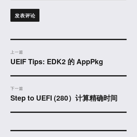
文
上一篇
章
UEIF Tips: EDK2 的 AppPkg
上
篇
导
文
航
章：
下一篇
Step to UEFI (280）计算精确时间
下
篇
文
章：