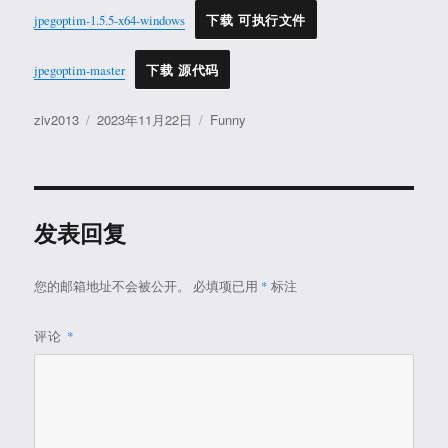
jpegoptim-1.5.5-x64-windows
下载 可执行文件
jpegoptim-master
下载 源代码
作
发
分
ziv2013
2023年11月22日
Funny
者
布
类
于
发表回复
您的邮箱地址不会被公开。
必填项已用
*
标注
评论
*