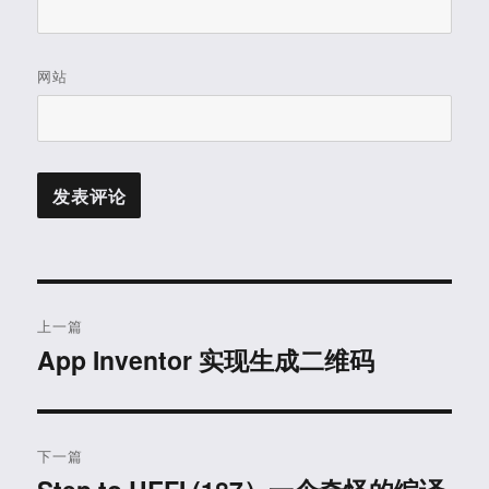
网站
文
上一篇
章
App Inventor 实现生成二维码
上
篇
导
文
航
章：
下一篇
下