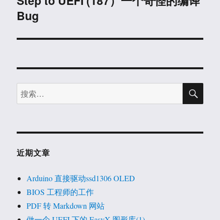
Step to UEFI (187）一个奇怪的编译
Bug
篇
文
章：
搜
搜
索
索：
近期文章
Arduino 直接驱动ssd1306 OLED
BIOS 工程师的工作
PDF 转 Markdown 网站
做一个 UEFI 下的 EasyX 图形库(1)