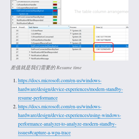
差值就是我们需要的 Resume time
https://docs.microsoft.com/en-us/windows-
hardware/design/device-experiences/modern-standby-
resume-performance
https://docs.microsoft.com/en-us/windows-
hardware/design/device-experiences/using-windows-
performance-analyzer-to-analyze-modern-standby-
issues#capture-a-wpa-trace