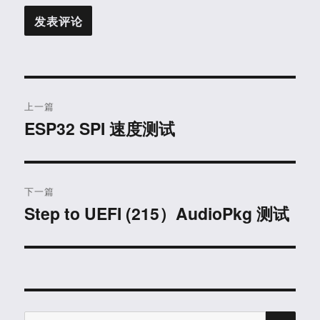
文
上一篇
章
ESP32 SPI 速度测试
上
篇
导
文
航
章：
下一篇
Step to UEFI (215）AudioPkg 测试
下
篇
文
章：
搜