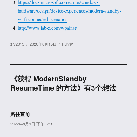
https://docs.microsoft.com/en-us/windows-
hardware/design/device-experiences/modern-standby-
wi-fi-connected-scenarios
http://www.lab-z.com/wpainst/
作
发
分
ziv2013
2020年6月15日
Funny
者
布
类
于
《获得 ModernStandby
ResumeTime 的方法》有3个想法
路往直前
说
道：
2022年9月1日 下午 5:18