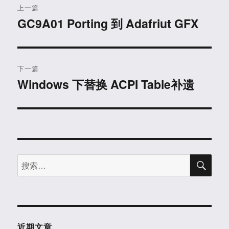
上一篇
章
GC9A01 Porting 到 Adafriut GFX
上
篇
导
文
航
章：
下一篇
Windows 下替换 ACPI Table补遗
下
篇
文
章：
搜
搜
索
索：
近期文章