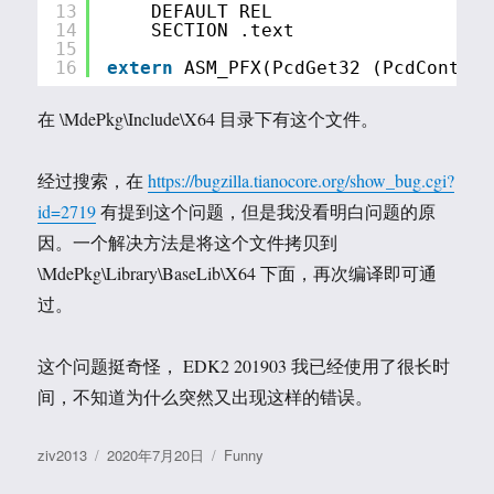
13
DEFAULT REL
14
SECTION .text
15
16
extern
ASM_PFX(PcdGet32 (PcdControl
在 \MdePkg\Include\X64 目录下有这个文件。
经过搜索，在
https://bugzilla.tianocore.org/show_bug.cgi?
id=2719
有提到这个问题，但是我没看明白问题的原
因。一个解决方法是将这个文件拷贝到
\MdePkg\Library\BaseLib\X64 下面，再次编译即可通
过。
这个问题挺奇怪， EDK2 201903 我已经使用了很长时
间，不知道为什么突然又出现这样的错误。
作
发
分
ziv2013
2020年7月20日
Funny
者
布
类