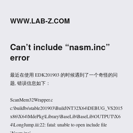
WWW.LAB-Z.COM
Can’t include “nasm.inc”
error
最近在使用 EDK201903 的时候遇到了一个奇怪的问
题, 错误信息如下：
ScanMem32Wrapper.c
c:\buildbs\stable201903\Build\NT32X64\DEBUG_VS2015
x86\X64\MdePkg\Library\BaseLib\BaseLib\OUTPUT\X6
4\LongJump.iii:22: fatal: unable to open include file
`Nasm.inc’