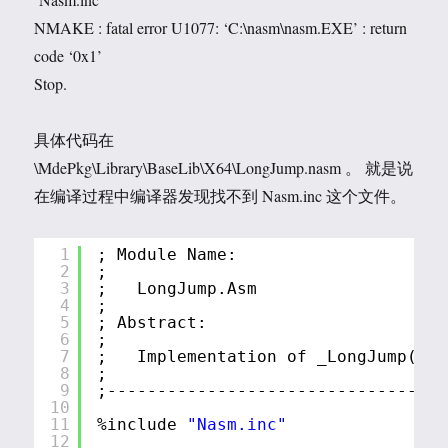
NMAKE : fatal error U1077: ‘C:\nasm\nasm.EXE’ : return
code ‘0x1’
Stop.
具体代码在
\MdePkg\Library\BaseLib\X64\LongJump.nasm 。 就是说
在编译过程中编译器发现找不到 Nasm.inc 这个文件。
1
; Module Name:
2
;
3
;   LongJump.Asm
4
;
5
; Abstract:
6
;
7
;   Implementation of _LongJump() o
8
;
9
;----------------------------------
10
11
%include 
"Nasm.inc"
12