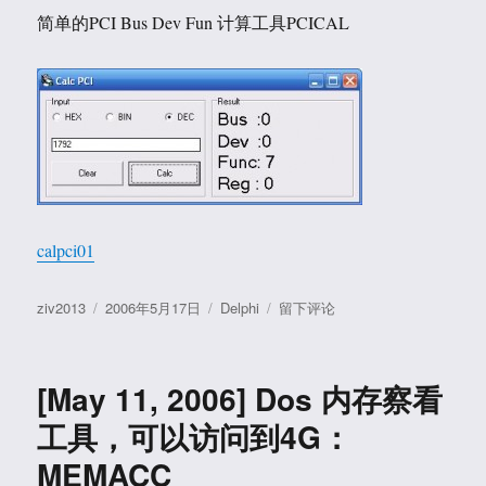
简单的PCI Bus Dev Fun 计算工具PCICAL
calpci01
作
发
分
于
ziv2013
2006年5月17日
Delphi
留下评论
者
布
类
[May
于
17,
2006]
[May 11, 2006] Dos 内存察看
简
单
工具，可以访问到4G：
的
MEMACC
PCI