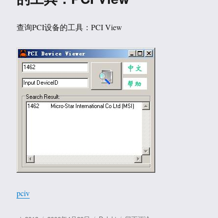
存
察
看
查询PCI设备的工具：PCI View
工
具，
可
以
访
问
到
4G：
MEMACC
pciv