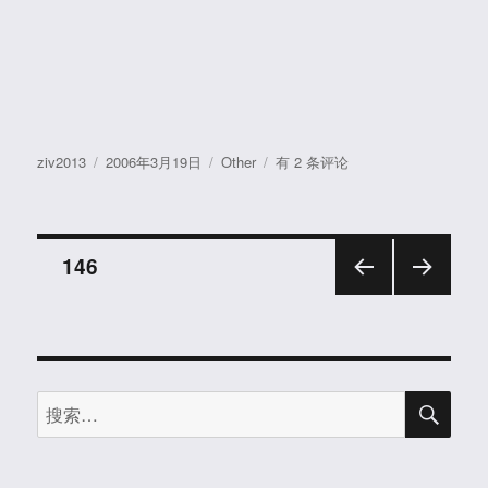
作
发
分
[March
ziv2013
2006年3月19日
Other
有 2 条评论
者
布
类
19,
于
2006]
杂
文
感
页
146
《追
赶
上一
下一
章
我
页
页
可
分
能
丢
搜
搜
页
失
索
索：
了
的
自