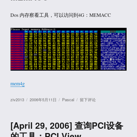
Bus
Dev
Fun
Dos 内存察看工具，可以访问到4G：MEMACC
计
算
工
具
PCICAL
mem4g
作
发
分
于
ziv2013
2006年5月11日
Pascal
留下评论
者
布
类
[May
于
11,
2006]
[April 29, 2006] 查询PCI设备
Dos
内
的工具：PCI View