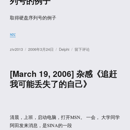
列号的例子
一
和
下
解
页
答
取得硬盘序列号的例子
面
风
格，
sec
更
加
作
发
分
于
ziv2013
2006年3月24日
Delphi
留下评论
简
者
布
类
[March
洁。
于
24,
2006]
[March 19, 2006] 杂感《追赶
取
得
我可能丢失了的自己》
硬
盘
序
列
号
的
清晨，上班，启动电脑，打开MSN。 一会， 大学同学
例
阿田发来消息，是SINA的一段
子