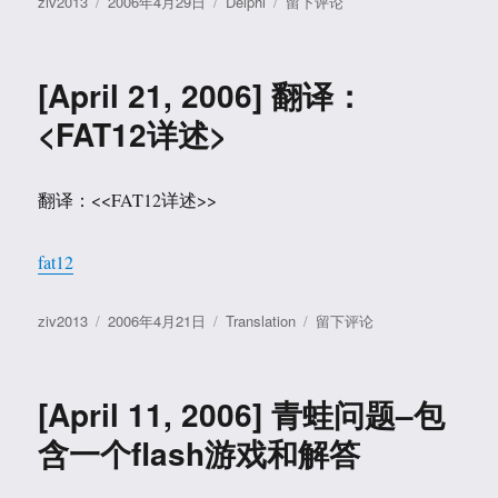
作
发
分
于
ziv2013
2006年4月29日
Delphi
留下评论
者
布
类
[April
于
29,
2006]
[April 21, 2006] 翻译：
查
询
<FAT12详述
>
PCI
设
备
翻译：<<FAT12详述>>
的
工
具：
fat12
PCI
View
作
发
分
于
ziv2013
2006年4月21日
Translation
留下评论
者
布
类
[April
于
21,
2006]
[April 11, 2006] 青蛙问题–包
翻
译：
含一个flash游戏和解答
<FAT12
详