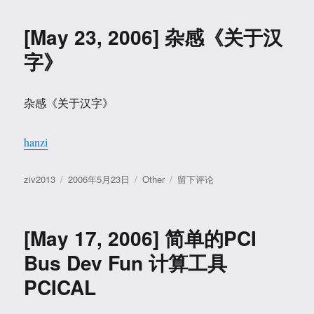
于
6,
2006]
[May 23, 2006] 杂感《关于汉
Pascal
语
字》
言
的
表
杂感《关于汉字》
达
式
计
hanzi
算
器
作
发
分
于
ziv2013
2006年5月23日
Other
留下评论
者
布
类
[May
于
23,
2006]
[May 17, 2006] 简单的PCI
杂
感
Bus Dev Fun 计算工具
《关
PCICAL
于
汉
字》