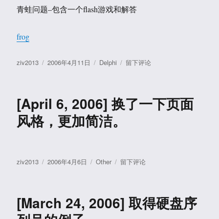
述
青蛙问题–包含一个flash游戏和解答
>
frog
作
发
分
于
ziv2013
2006年4月11日
Delphi
留下评论
者
布
类
[April
于
11,
2006]
[April 6, 2006] 换了一下页面
青
蛙
风格，更加简洁。
问
题
–
包
作
发
分
于
ziv2013
2006年4月6日
Other
留下评论
含
者
布
类
[April
一
于
6,
个
2006]
flash
[March 24, 2006] 取得硬盘序
换
游
了
戏