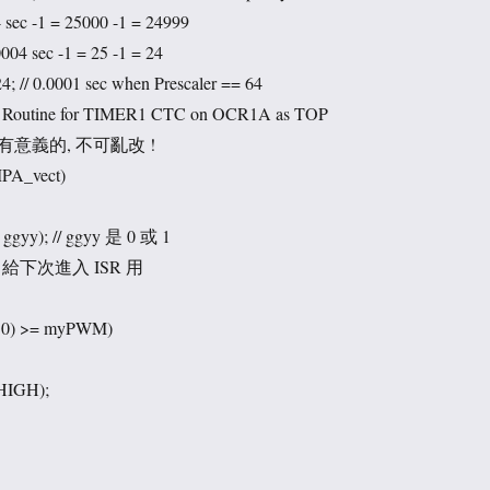
04 sec -1 = 25000 -1 = 24999
0004 sec -1 = 25 -1 = 24
4; // 0.0001 sec when Prescaler == 64
rvice Routine for TIMER1 CTC on OCR1A as TOP
有意義的, 不可亂改 !
A_vect)
n, ggyy); // ggyy 是 0 或 1
y; // 給下次進入 ISR 用
 10) >= myPWM)
 HIGH);