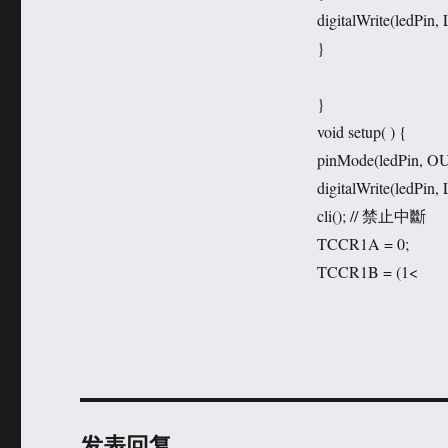
digitalWrite(ledPin
}
}
void setup( ) {
pinMode(ledPin, O
digitalWrite(ledPin,
cli(); // 禁止中斷
TCCR1A = 0;
TCCR1B = (1<
发表回复