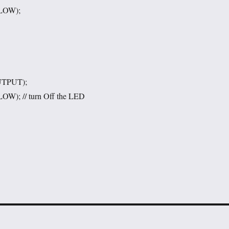
, LOW);
UTPUT);
 LOW); // turn Off the LED