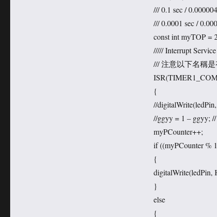
/// 0.1 sec / 0.0000
/// 0.0001 sec / 0.00
const int myTOP = 2
///// Interrupt Se
/// 注意以下名稱是
ISR(TIMER1_COMP
{
//digitalWrite(ledPi
//ggyy = 1 – ggy
myPCounter++;
if ((myPCounter %
{
digitalWrite(ledPin,
}
else
{