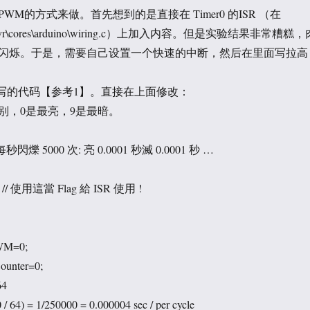
M的方式来做。首先想到的是直接在 Timer0 的ISR （在
ino\avr\cores\arduino\wiring.c）上加入内容。但是实验结果非常糟糕，
在闪烁。于是，需要自己设置一个快速的中断，然后在里面写拉高
n 编写的代码【参考1】。直接在上面修改：
别，0是最亮，9是最暗。
每秒閃爍 5000 次: 亮 0.0001 秒滅 0.0001 秒 …
 = 1; // 使用這當 Flag 給 ISR 使用 !
PWM=0;
ounter=0;
64
0 / 64) = 1/250000 = 0.000004 sec / per cycle