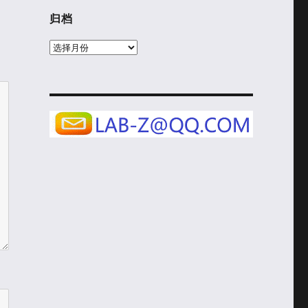
归档
归
档