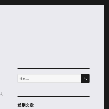
搜
搜
索
索：
法
近期文章