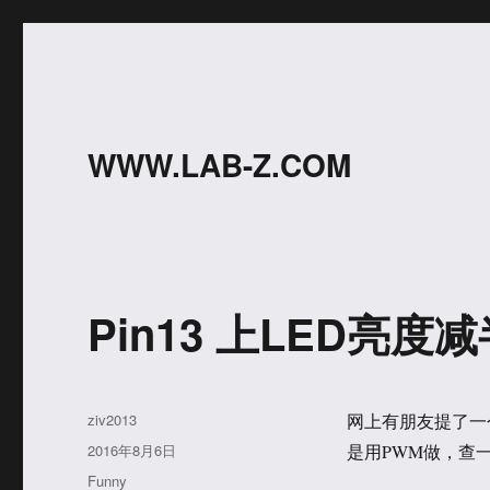
WWW.LAB-Z.COM
Pin13 上LED亮度
作
ziv2013
网上有朋友提了一个
者
发
2016年8月6日
是用PWM做，查一
布
分
Funny