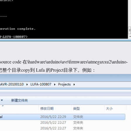
source code 在\hardware\arduino\avr\firmwares\atmegaxxu2\arduino-
你要把整个目录copy到 Lufa 的Project目录下。例如：