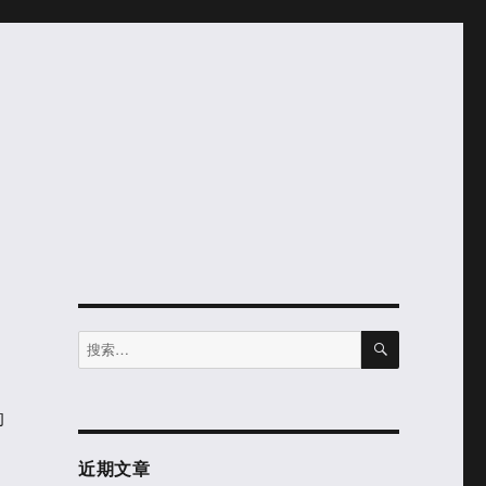
搜
搜
索
索：
的
近期文章