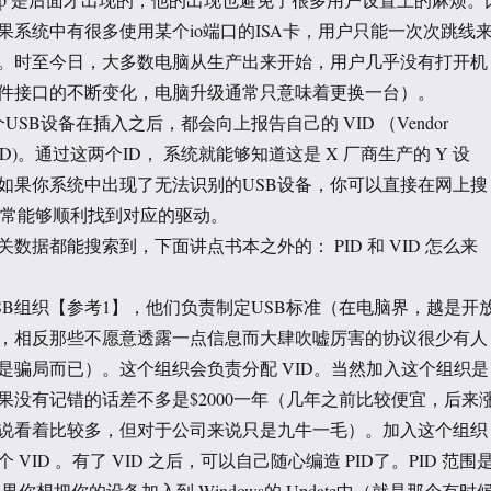
果系统中有很多使用某个io端口的ISA卡，用户只能一次次跳线
。时至今日，大多数电脑从生产出来开始，用户几乎没有打开机
件接口的不断变化，电脑升级通常只意味着更换一台）。
个USB设备在插入之后，都会向上报告自己的 VID （Vendor
oduct ID)。通过这两个ID， 系统就能够知道这是 X 厂商生产的 Y 设
如果你系统中出现了无法识别的USB设备，你可以直接在网上搜
VID通常能够顺利找到对应的驱动。
关数据都能搜索到，下面讲点书本之外的： PID 和 VID 怎么来
SB组织【参考1】，他们负责制定USB标准（在电脑界，越是开
，相反那些不愿意透露一点信息而大肆吹嘘厉害的协议很少有人
是骗局而已）。这个组织会负责分配 VID。当然加入这个组织是
果没有记错的话差不多是$2000一年（几年之前比较便宜，后来
说看着比较多，但对于公司来说只是九牛一毛）。加入这个组织
VID 。有了 VID 之后，可以自己随心编造 PID了。PID 范围
。如果你想把你的设备加入到 Windows的 Update中（就是那个有时