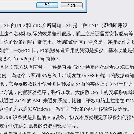
B 的 PID 和 VID.众所周知 USB 是一种 PNP （即插即用设
上这个名称和实际的效果差别很远，插上之后还需要安装驱动等
证你的设备能够正常使用。所谓PnP的真正含义是：连接硬件之
如插上一块PCI卡，PC能够知道它用的资源是多少，基本功能是
有 Non-Pnp 和 Pnp两种：
 方式。具体实现方法有两种，一种是直接“吸收”特定内存或者IO 端口
为例，当这个卡看到ISA总线上出现发往 0x3F8 IO端口的数据就
讯，它会要吸收这个信号并且转发到外面的实体上；另外一种方
比方说，内置驱动程序，强行加载。大多数 x86 上的安卓系统就
通过 ACPI 的 ASL 来通知系统，比如：平板电脑上挂接在 I2C
这样的方式通知Windows，当前这个设备的地址传输速度等等。
 PCI和USB 设备就是典型的 Pnp设备。协议本身就规定了设备如何报
用这个ID来识别需要的资源和驱动等等。
np 是后面才出现的，他的出现也避免了很多用户设置上的麻烦。