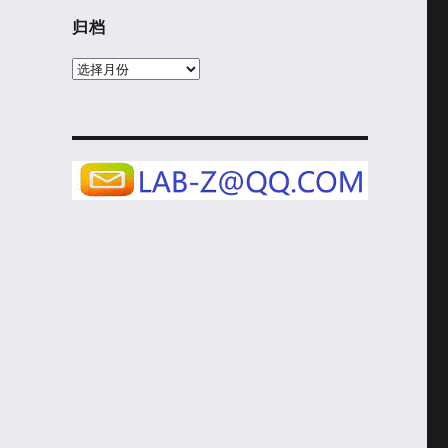
归档
归
档