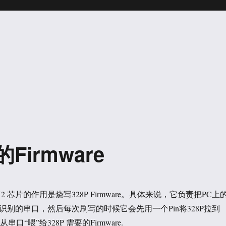
Firmware
 上16U2 芯片的作用是烧写328P Firmware。具体来说，它负责把PC上
能够识别的串口，然后每次刷写的时候它会先用一个Pin将328P拉到
串口“喂”给328P 需要的Firmware.