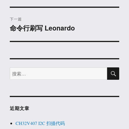
篇
导
文
航
章：
下一篇
命令行刷写 Leonardo
下
篇
文
章：
搜
搜
索
索：
近期文章
CH32V407 I2C 扫描代码