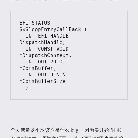
EFI_STATUS

SxSleepEntryCallBack (

  IN  EFI_HANDLE                    
DispatchHandle,

  IN  CONST VOID                    
*DispatchContext,

  IN  OUT VOID                      
*CommBuffer,

  IN  OUT UINTN                     
*CommBufferSize

个人感觉这个应该不是什么 bug ，因为最开始 S4 和