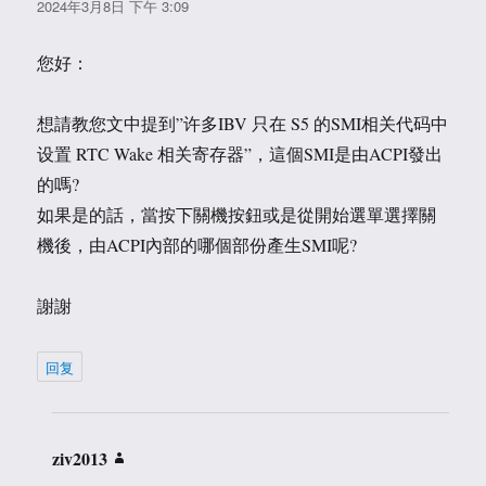
道：
2024年3月8日 下午 3:09
您好：
想請教您文中提到”许多IBV 只在 S5 的SMI相关代码中
设置 RTC Wake 相关寄存器”，這個SMI是由ACPI發出
的嗎?
如果是的話，當按下關機按鈕或是從開始選單選擇關
機後，由ACPI內部的哪個部份產生SMI呢?
謝謝
回复
ziv2013
说