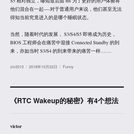
S5 相对独立，哪知道后面 ms 为了更好的用户体验将
他们混合在一起—-对于普通用户来说，他们甚至无法
得知当前究竟进入的是哪个睡眠状态。
当然，随着时代的发展， S3/S4/S5 即将成为历史，
BIOS 工程师会在痛苦中迎接 Connected Standby 的到
来，亦如当时 S3/S4 的到来带来的痛苦一样…….
作
发
分
ziv2013
2018年10月22日
Funny
者
布
类
于
《RTC Wakeup的秘密》有4个想法
victor
说