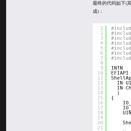
最终的代码如下(其中
成)：
1
#inclu
2
#inclu
3
#inclu
4
#inclu
5
#inclu
6
#inclu
7
#inclu
8
9
INTN
10
EFIAPI
11
ShellA
12
IN U
13
IN C
14
)
15
{
16
IO
17
IO
18
UI
19
20
Sh
21