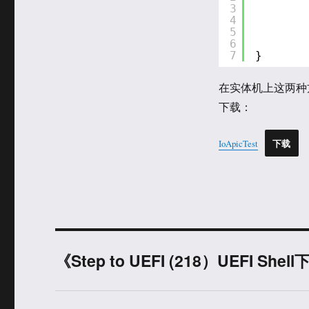
3
4
5
6
7
}
在实体机上这两种方
下载：
IoApicTest
下载
《Step to UEFI (218）UEFI Sh