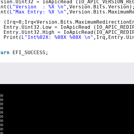
rsion.Uint32 = IoApicRead (IO_APIC_VERSION_RE
int(
L"Version  : %X \n"
,Version.Bits.Version)
int(
L"Max Entry: %X \n"
,Version.Bits.MaximumR
r
(Irq=0;Irq<Version.Bits.MaximumRedirectionE
Entry.Uint32.Low = IoApicRead (IO_APIC_REDI
Entry.Uint32.High = IoApicRead(IO_APIC_REDI
Print(
L"Int%02X: %08X %08X \n"
,Irq,Entry.Ui
turn
EFI_SUCCESS;