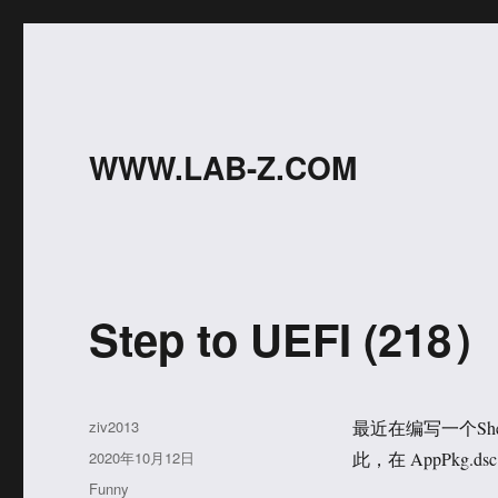
WWW.LAB-Z.COM
Step to UEFI (218
作
ziv2013
最近在编写一个Shel
者
发
2020年10月12日
此，在 AppPkg.d
布
分
Funny