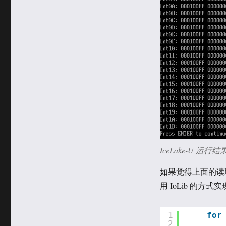
IceLake-U 运行结
如果觉得上面的读
用 IoLib 的方
1
for
2