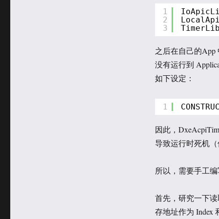
于
类
1
IoApicL
2
LocalAp
3
TimerLi
之后在自己的App 
没有运行到 Applic
如下设定：
1
CONSTRU
因此，DxeAcpiTi
导致运行时死机（
所以，需要手工编
首先，研究一下读
存地址作为 Index