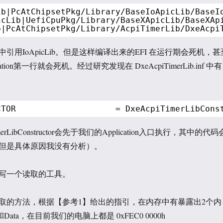
ib|PcAtChipsetPkg/Library/BaseIoApicLib/BaseI
icLib|UefiCpuPkg/Library/BaseXApicLib/BaseXAp
b|PcAtChipsetPkg/Library/AcpiTimerLib/DxeAcpi
中引用IoApicLib。但是这样编译出来的EFI 在运行期会死机，甚
ation第一行就会死机。经过研究发现在 DxeAcpiTimerLib.inf 中有
CTOR                    = DxeAcpiTimerLibCons
merLibConstructor会先于我们的Application入口执行，其中的代码
但是具体原因我没有分析）。
写一个读取的工具。
取的方法，根据【参考1】给出的指引，在内存中有暴露出2个内
 和Data，在目前我们的电脑上都是 0xFEC0 0000h