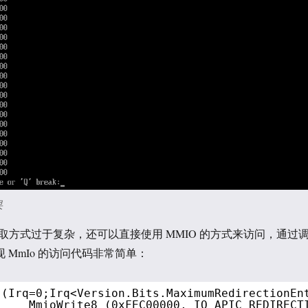
果
取方式过于复杂，还可以直接使用 MMIO 的方式来访问，通过
式实现 MmIo 的访问代码非常简单：
(Irq=0;Irq<Version.Bits.MaximumRedirectionEn
MmioWrite8 (0xFEC00000, IO_APIC_REDIRECT