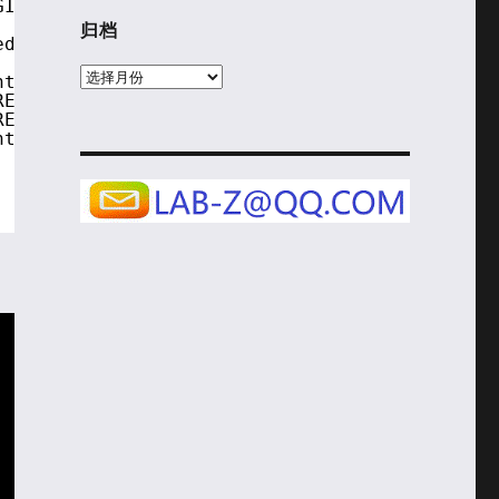
GISTER_INDEX);
;
归档
edirectionEntry);
归
ntry; Irq++) {
档
RECTION_TABLE_ENTRY_INDEX + Irq * 2);
RECTION_TABLE_ENTRY_INDEX + Irq * 2+1);
nt32.Low,Entry.Uint32.High);