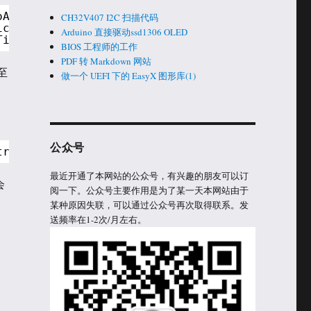
oApicLib.inf
CH32V407 I2C 扫描代码
icLib.inf
Arduino 直接驱动ssd1306 OLED
TimerLib.inf
BIOS 工程师的工作
PDF 转 Markdown 网站
至
做一个 UEFI 下的 EasyX 图形库(1)
公众号
tructor
最近开通了本网站的公众号，有兴趣的朋友可以订
会
阅一下。公众号主要作用是为了某一天本网站由于
某种原因失联，可以通过公众号再次取得联系。发
送频率在1-2次/月左右。