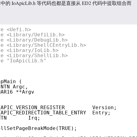
的 IoApicLib.h 等代码也都是直接从 ED2 代码中提取组合而
de <Uefi.h>
de <Library/UefiLib.h>
de <Library/DebugLib.h>
de <Library/ShellCEntryLib.h>
de <Library/IoLib.h>
de <Library/ShellLib.h>
de "IoApicLib.h"
ppMain (
INTN Argc,
HAR16 **Argv
_APIC_VERSION_REGISTER         Version;
_APIC_REDIRECTION_TABLE_ENTRY  Entry;
NTN       Irq;
ellSetPageBreakMode(TRUE);