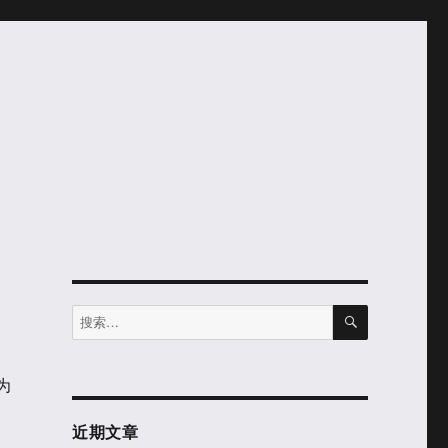
搜
搜
索
索：
为
近期文章