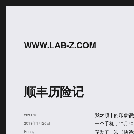
WWW.LAB-Z.COM
顺丰历险记
作
ziv2013
我对顺丰的印象很
者
发
2018年1月20日
一个手机，12月
布
分
Funny
箱发了一次（快递箱