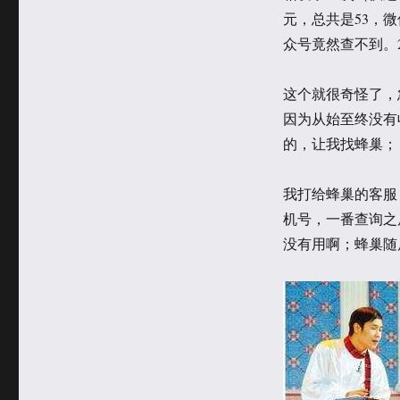
于
类
元，总共是53，
众号竟然查不到。
这个就很奇怪了，
因为从始至终没有
的，让我找蜂巢；
我打给蜂巢的客服
机号，一番查询之
没有用啊；蜂巢随