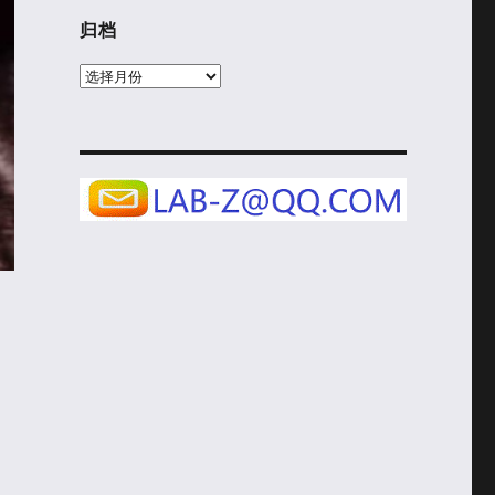
归档
归
档