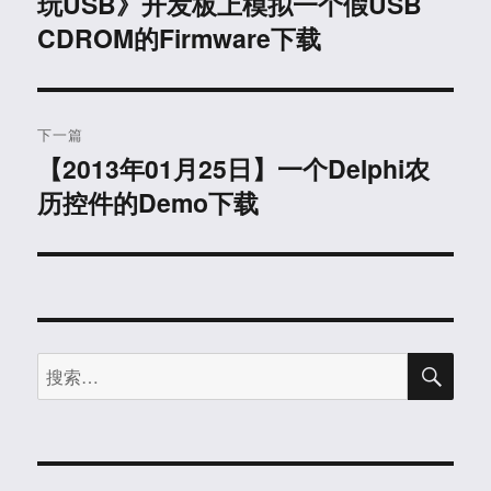
玩USB》开发板上模拟一个假USB
导
文
CDROM的Firmware下载
航
章：
下一篇
【2013年01月25日】一个Delphi农
下
历控件的Demo下载
篇
文
章：
搜
搜
索
索：