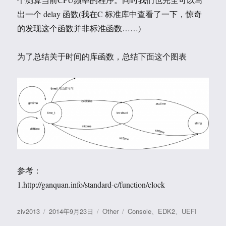
出一个 delay 函数(我在C 标准库中查看了一下，惊奇
的发现这个函数并非标准函数……)
为了总结关于时间的库函数，总结下面这个图表
参考：
1.http://ganquan.info/standard-c/function/clock
作
发
分
标
ziv2013
2014年9月23日
Other
Console
、
EDK2
、
UEFI
者
布
类
签