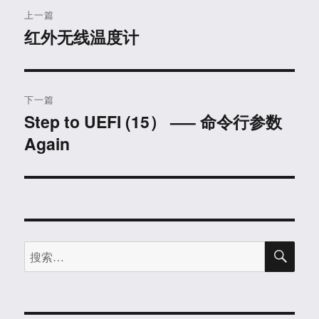
文
上一篇
章
红外无线温度计
上
篇
导
文
航
章：
下一篇
Step to UEFI (15） —– 命令行参数
下
Again
篇
文
章：
搜
搜
索
索：