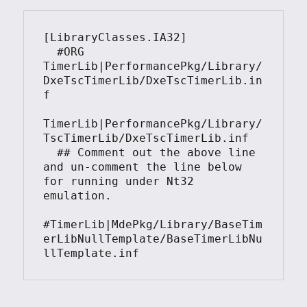
[LibraryClasses.IA32]

  #ORG 
TimerLib|PerformancePkg/Library/
DxeTscTimerLib/DxeTscTimerLib.in
f

TimerLib|PerformancePkg/Library/
TscTimerLib/DxeTscTimerLib.inf

  ## Comment out the above line 
and un-comment the line below 
for running under Nt32 
emulation.

#TimerLib|MdePkg/Library/BaseTim
erLibNullTemplate/BaseTimerLibNu
llTemplate.inf