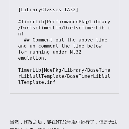
[LibraryClasses.IA32]

#TimerLib|PerformancePkg/Library
/DxeTscTimerLib/DxeTscTimerLib.i
nf

  ## Comment out the above line 
and un-comment the line below 
for running under Nt32 
emulation.

TimerLib|MdePkg/Library/BaseTime
rLibNullTemplate/BaseTimerLibNul
当然，修改之后，能在NT32环境中运行了，但是无法