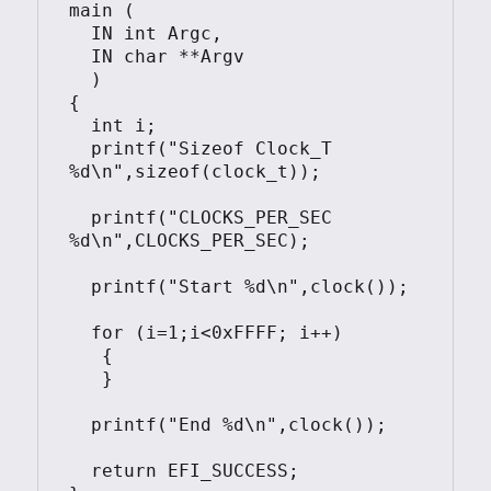
main (

  IN int Argc,

  IN char **Argv

  )

{

  int i;

  printf("Sizeof Clock_T 
%d\n",sizeof(clock_t));

  printf("CLOCKS_PER_SEC 
%d\n",CLOCKS_PER_SEC);

  printf("Start %d\n",clock());

  for (i=1;i<0xFFFF; i++)  

   {

   }

  printf("End %d\n",clock());

  return EFI_SUCCESS;
