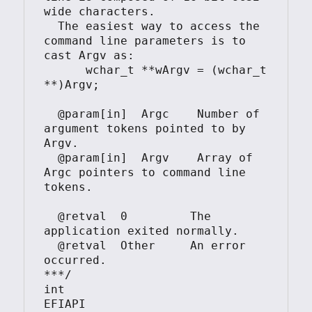
wide characters.

  The easiest way to access the 
command line parameters is to 
cast Argv as:

      wchar_t **wArgv = (wchar_t 
**)Argv;

  @param[in]  Argc    Number of 
argument tokens pointed to by 
Argv.

  @param[in]  Argv    Array of 
Argc pointers to command line 
tokens.

  @retval  0         The 
application exited normally.

  @retval  Other     An error 
occurred.

***/

int

EFIAPI
