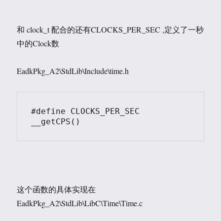
和 clock_t 配合的还有CLOCKS_PER_SEC ,定义了一秒
中的Clock数
EadkPkg_A2\StdLib\Include\time.h
#define CLOCKS_PER_SEC  
__getCPS()
这个函数的具体实现在
EadkPkg_A2\StdLib\LibC\Time\Time.c