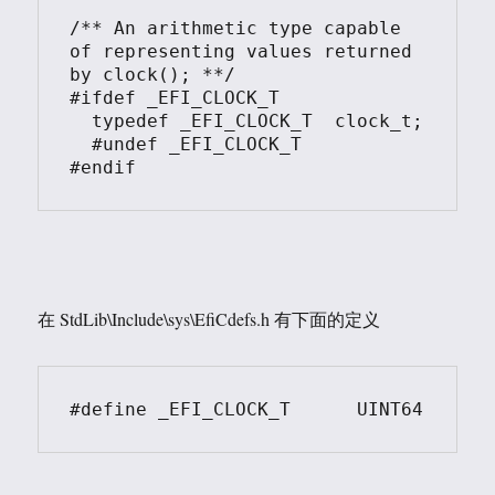
/** An arithmetic type capable 
of representing values returned 
by clock(); **/

#ifdef _EFI_CLOCK_T

  typedef _EFI_CLOCK_T  clock_t;

  #undef _EFI_CLOCK_T

在 StdLib\Include\sys\EfiCdefs.h 有下面的定义
#define _EFI_CLOCK_T      UINT64