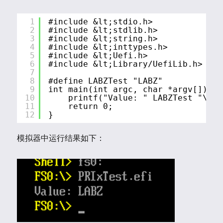
1
#include &lt;stdio.h>
2
#include &lt;stdlib.h>
3
#include &lt;string.h>
4
#include &lt;inttypes.h> 
5
#include &lt;Uefi.h>
6
#include &lt;Library/UefiLib.h>
7
8
#define LABZTest "LABZ"
9
int main(int argc, char *argv[]) {
10
printf("Value: " LABZTest "\n")
11
return 0;
12
}
模拟器中运行结果如下：