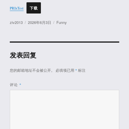
PRIxTest
下载
作
发
分
ziv2013
2026年6月3日
Funny
者
布
类
于
发表回复
您的邮箱地址不会被公开。
必填项已用
*
标注
评论
*