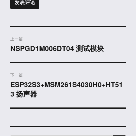
文
上一篇
章
NSPGD1M006DT04 测试模块
上
篇
导
文
航
章：
下一篇
ESP32S3+MSM261S4030H0+HT51
下
3 扬声器
篇
文
章：