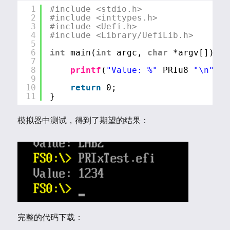
1
#include <stdio.h>
2
#include <inttypes.h> 
3
#include <Uefi.h>
4
#include <Library/UefiLib.h>
5
6
int
main(
int
argc, 
char
*argv[]) {
7
8
printf
(
"Value: %"
PRIu8 
"\n"
,12
9
10
return
0;
11
}
模拟器中测试，得到了期望的结果：
完整的代码下载：