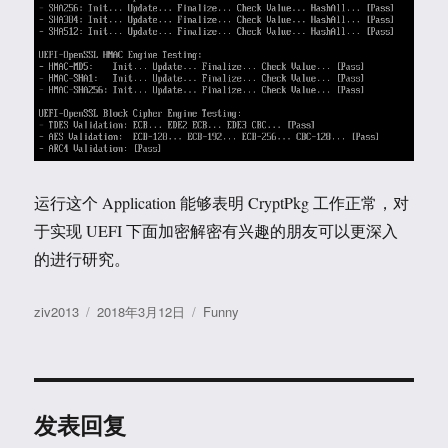
运行这个 Application 能够表明 CryptPkg 工作正常，对
于实现 UEFI 下面加密解密有兴趣的朋友可以更深入
的进行研究。
作
发
分
ziv2013
2018年3月12日
Funny
者
布
类
于
发表回复