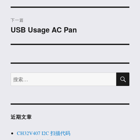
航
章：
下一篇
USB Usage AC Pan
下
篇
文
章：
搜
搜
索
索：
近期文章
CH32V407 I2C 扫描代码