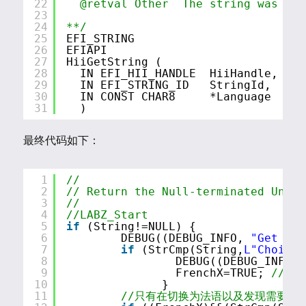
22
@retval Other  The string was ret
23
24
**/
25
EFI_STRING
26
EFIAPI
27
HiiGetString (
28
IN EFI_HII_HANDLE  HiiHandle,
29
IN EFI_STRING_ID   StringId,
30
IN CONST CHAR8     *Language  OPT
31
)
最终代码如下：
1
//
2
// Return the Null-terminated Unico
3
//
4
//LABZ_Start
5
if
(String!=NULL) {
6
DEBUG((DEBUG_INFO, 
"Get [%s
7
if
(StrCmp(String,
L"Choisir
8
DEBUG((DEBUG_INFO, 
9
FrenchX=TRUE; 
//做
10
}
11
//只有在切换为法语以及发现需要替