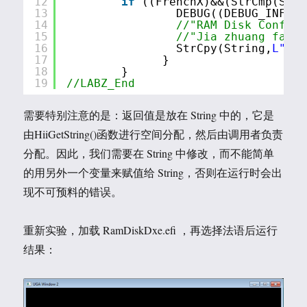
12
if
((FrenchX)&&(StrCmp(Stri
13
DEBUG((DEBUG_INFO, 
14
//"RAM Disk Configu
15
//"Jia zhuang fayu 
16
StrCpy(String,
L"Jia
17
}      
18
}
19
//LABZ_End
需要特别注意的是：返回值是放在 String 中的，它是
由HiiGetString()函数进行空间分配，然后由调用者负责
分配。因此，我们需要在 String 中修改，而不能简单
的用另外一个变量来赋值给 String，否则在运行时会出
现不可预料的错误。
重新实验，加载 RamDiskDxe.efi ，再选择法语后运行
结果：