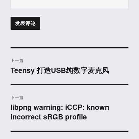
文
上一篇
章
Teensy 打造USB纯数字麦克风
上
篇
导
文
航
章：
下一篇
libpng warning: iCCP: known
下
incorrect sRGB profile
篇
文
章：