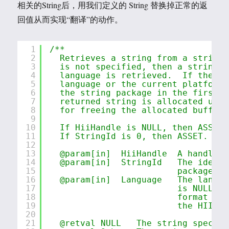
相关的String后，用我们定义的 String 替换掉正常的返
回值从而实现“翻译”的动作。
1
/**
2
Retrieves a string from a string 
3
is not specified, then a string f
4
language is retrieved.  If the st
5
language or the current platform 
6
the string package in the first l
7
returned string is allocated usin
8
for freeing the allocated buffer 
9
10
If HiiHandle is NULL, then ASSERT
11
If StringId is 0, then ASSET.
12
13
@param[in]  HiiHandle  A handle t
14
@param[in]  StringId   The identi
15
package as
16
@param[in]  Language   The langua
17
is NULL, t
18
format of 
19
the HII Da
20
21
@retval NULL   The string specifi