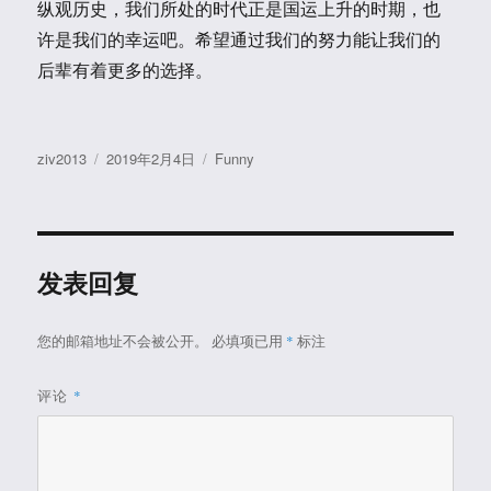
纵观历史，我们所处的时代正是国运上升的时期，也
许是我们的幸运吧。希望通过我们的努力能让我们的
后辈有着更多的选择。
作
发
分
ziv2013
2019年2月4日
Funny
者
布
类
于
发表回复
您的邮箱地址不会被公开。
必填项已用
*
标注
评论
*