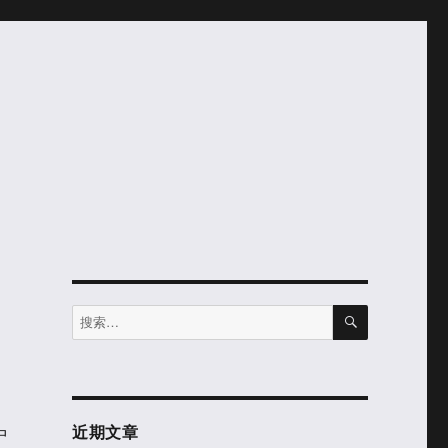
搜
搜
索
索：
近期文章
中