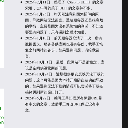
based on the format string.
2025年2月11日，整理了《Step to UEFI》的文章
索引，去年写的关于 UEFI 的文章并不多。
2025年1月25日，昨天刚注意到因为插件的原
因，导致网站无法留言。重建服务器还是很麻烦
的事情，主要是因为没有系统性的测试，不知道
哪里有问题了，只有碰到之后才知道。
2025年1月10日，前天服务器崩溃了一次，所有
数据丢失。服务器供应商也没有备份，我手工恢
复之前网站的备份，如果遇到问题，请给我留
言。
2024年10月31日，最近一段网站不是很稳定，应
该是空间供运营商的问题。
2024年10月24日，近期很多朋友反映无法下载的
问题，这个可能是因为本站开启防盗链功能导致
的，如果遇到无法下载的情况可以尝试将下载链
接拷贝到新的窗口打开。
2024年5月22日，编写工具扫描所有标题URL带
有中文的文章，然后手工修改URL保证没有中
g error level, a format 
文。
rosoft Visual Studio .NET 2003
ent Kit (Microsoft WINDDK) version 3790.1830.