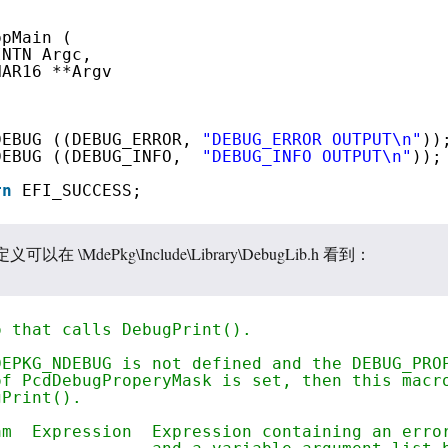
ppMain (
INTN Argc,
HAR16 **Argv
DEBUG ((DEBUG_ERROR, 
"DEBUG_ERROR OUTPUT\n"
))
DEBUG ((DEBUG_INFO,  
"DEBUG_INFO OUTPUT\n"
));
rn
EFI_SUCCESS;
在 \MdePkg\Include\Library\DebugLib.h 看到：
o that calls DebugPrint().
DEPKG_NDEBUG is not defined and the DEBUG_PRO
of PcdDebugProperyMask is set, then this macr
gPrint().
am  Expression  Expression containing an erro