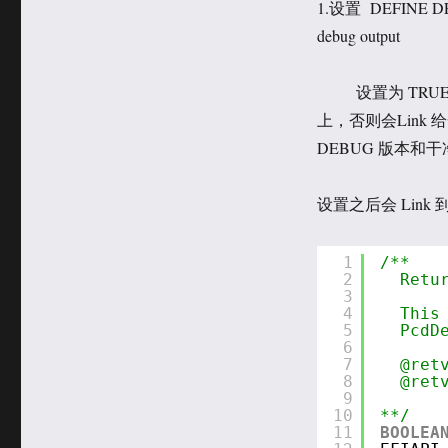
1.设置 DEFINE D
debug output
设置为 TRUE 
上，否则会Lin
DEBUG 版本和干净
设置之后会 Link 到 \M
1
/**  
2
Retu
3
4
This
5
PcdD
6
7
@ret
8
@ret
9
10
**/
11
BOOLEA