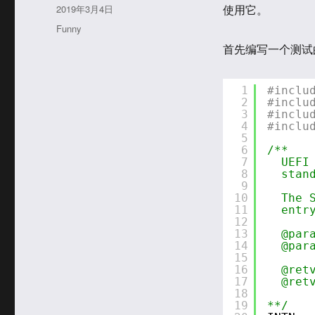
者
发
2019年3月4日
使用它。
布
分
Funny
于
类
首先编写一个测试的 A
1
#inclu
2
#inclu
3
#inclu
4
#inclu
5
6
/**
7
UEFI
8
stan
9
10
The 
11
entr
12
13
@par
14
@par
15
16
@ret
17
@ret
18
19
**/