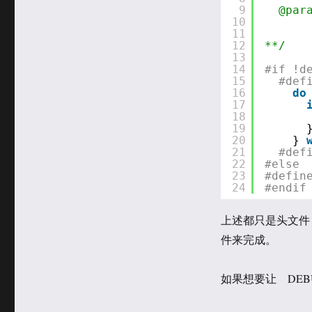
9
@par
10
11
12
**/
13
14
#if !d
15
#def
16
do
17
18
19
20
} 
21
#def
22
#else
23
#defin
24
#endif
上述都只是头文件，
件来完成。
如果想要让 DEBUG