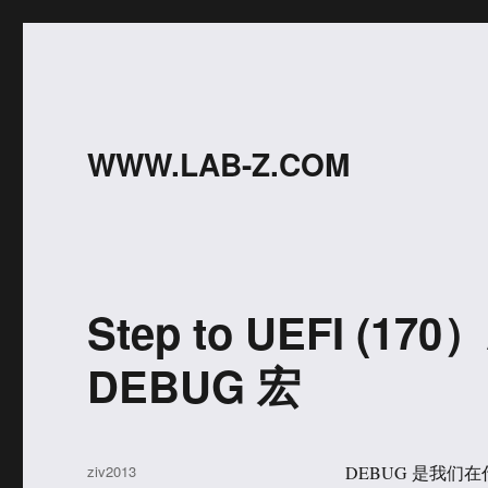
WWW.LAB-Z.COM
Step to UEFI (170
DEBUG 宏
作
ziv2013
DEBUG 是我们在代