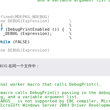
and a variable argument list 
efined(MDEPKG_NDEBUG)      
ine DEBUG(Expression)        \
{                           \
if
(DebugPrintEnabled ()) {  \
_DEBUG (Expression);       \
}                            \
while
(FALSE)
ine DEBUG(Expression)
BUG 在同一个文件中：
rnal worker macro that calls DebugPrint().
 macro calls DebugPrint() passing in the debu
ng, and a variable argument list.
_ARGS__ is not supported by EBC compiler, Mic
Microsoft Windows Server 2003 Driver Developm