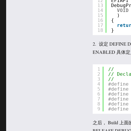
12
EFIAPI
13
DebugP
14
VOID
15
)
16
{
17
retu
18
}
2. 设定 DEFINE
ENABLED 具体
1
//
2
// Decl
3
//
4
#define
5
#define
6
#define
7
#define
8
#define
9
#define
之后， Build 上面的
RELEASE DEBU