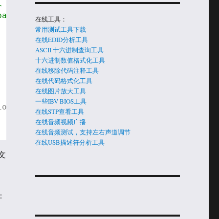
r level, a format string, 
based on the format string.
在线工具：
常用测试工具下载
在线EDID分析工具
| _MSC_VER > 1400)
ASCII 十六进制查询工具
  \
十六进制数值格式化工具
  \
在线移除代码注释工具
  \
在线代码格式化工具
  \
  \
在线图片放大工具
一些IBV BIOS工具
ion
在线STP查看工具
在线音频视频广播
在线音频测试，支持左右声道调节
在线USB描述符分析工具
文
：