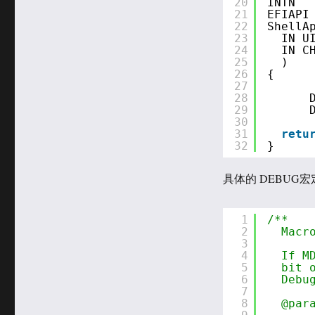
20
INTN
21
EFIAPI
22
ShellA
23
IN U
24
IN C
25
)
26
{
27
28
29
30
31
retu
32
}
具体的 DEBUG宏定义可以
1
/**  
2
Macr
3
4
If M
5
bit 
6
Debu
7
8
@par