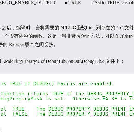
EBUG_ENABLE_OUTPUT = TRUE # Set to TRUE to enab
之后，编译时，会将需要的DEBUG函数Link 到存在的 *.C 文件
k 给一个没有内容的函数。这是一种非常灵活的方法，可以在冗余的
的 Release 版本之间切换。
dePkg\Library\UefiDebugLibConOut\DebugLib.c 文件上：
rns TRUE if DEBUG() macros are enabled.
 function returns TRUE if the DEBUG_PROPERTY_
ebugProperyMask is set.  Otherwise FALSE is r
val  TRUE    The DEBUG_PROPERTY_DEBUG_PRINT_E
val  FALSE   The DEBUG_PROPERTY_DEBUG_PRINT_E
N