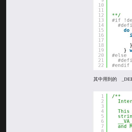
9
10
11
12
**/
13
#if !d
14
#def
15
do
16
17
18
19
} 
20
#else
21
#def
22
#endif
其中用到的 _DE
1
/**  
2
Inte
3
4
This
5
stri
6
__VA
7
and 
8