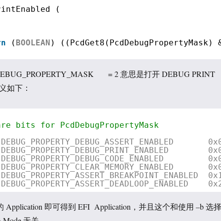
rintEnabled (
rn
(
BOOLEAN
) ((PcdGet8(PcdDebugPropertyMask) 
 DEBUG_PROPERTY_MASK = 2 意思是打开 DEBUG PRINT
定义如下：
are bits for PcdDebugPropertyMask
 DEBUG_PROPERTY_DEBUG_ASSERT_ENABLED       0x
 DEBUG_PROPERTY_DEBUG_PRINT_ENABLED        0x
 DEBUG_PROPERTY_DEBUG_CODE_ENABLED         0x
 DEBUG_PROPERTY_CLEAR_MEMORY_ENABLED       0x
 DEBUG_PROPERTY_ASSERT_BREAKPOINT_ENABLED  0x
 DEBUG_PROPERTY_ASSERT_DEADLOOP_ENABLED    0x
 Application 即可得到 EFI Application，并且这个和使用 –b 选
G Mode 无关。