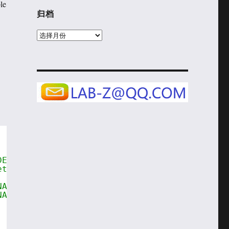
le
归档
归
档
DEBUG_PRINT_ENABLED bit of 
eturned.
NABLED bit of PcdDebugProperyMask is set.
NABLED bit of PcdDebugProperyMask is clear.