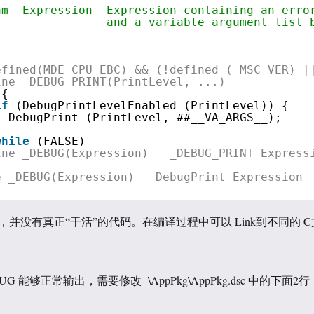
am  Expression  Expression containing an erro
and a variable argument list 
efined(MDE_CPU_EBC) && (!defined (_MSC_VER) |
ine _DEBUG_PRINT(PrintLevel, ...)            
{                                           
if
(DebugPrintLevelEnabled (PrintLevel)) {   
DebugPrint (PrintLevel, ##__VA_ARGS__);    
}                                            
while
(FALSE)
ine _DEBUG(Expression)   _DEBUG_PRINT Express
e _DEBUG(Expression)   DebugPrint Expression
并没有真正“干活”的代码。在编译过程中可以 Link到不同的 C
 能够正常输出，需要修改 \AppPkg\AppPkg.dsc 中的下面2行