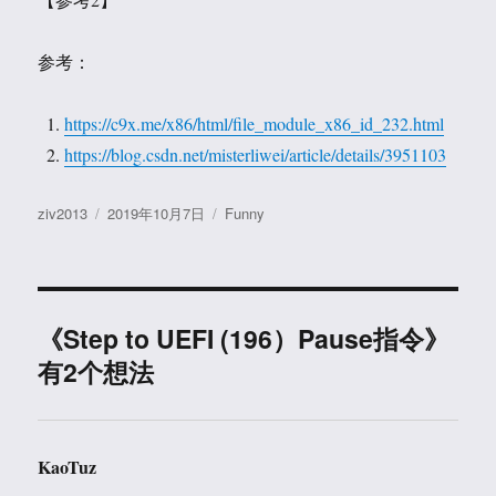
参考：
https://c9x.me/x86/html/file_module_x86_id_232.html
https://blog.csdn.net/misterliwei/article/details/3951103
作
发
分
ziv2013
2019年10月7日
Funny
者
布
类
于
《Step to UEFI (196）Pause指令》
有2个想法
KaoTuz
说