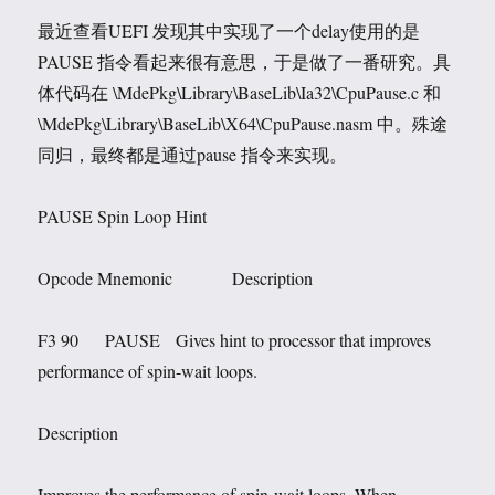
最近查看UEFI 发现其中实现了一个delay使用的是
PAUSE 指令看起来很有意思，于是做了一番研究。具
体代码在 \MdePkg\Library\BaseLib\Ia32\CpuPause.c 和
\MdePkg\Library\BaseLib\X64\CpuPause.nasm 中。殊途
同归，最终都是通过pause 指令来实现。
PAUSE Spin Loop Hint
Opcode Mnemonic Description
F3 90 PAUSE Gives hint to processor that improves
performance of spin-wait loops.
Description
Improves the performance of spin-wait loops. When