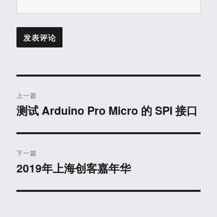
文
上一篇
章
测试 Arduino Pro Micro 的 SPI 接口
上
篇
导
文
航
章：
下一篇
2019年上海创客嘉年华
下
篇
文
章：