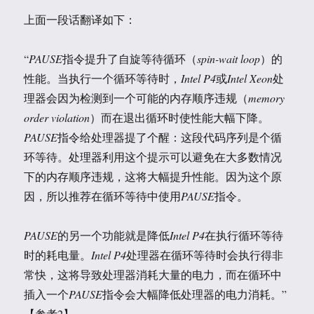
上面一段话翻译如下：
“
PAUSE
指令提升了自旋等待循环（
spin-wait loop
）的
性能。当执行一个循环等待时，
Intel P4
或
Intel Xeon
处
理器会因为检测到一个可能的内存顺序违规（
memory
order violation
）而在退出循环时使性能大幅下降。
PAUSE
指令给处理器提了个醒：这段代码序列是个循
环等待。处理器利用这个提示可以避免在大多数情况
下的内存顺序违规，这将大幅提升性能。因为这个原
因，所以推荐在循环等待中使用
PAUSE
指令。
PAUSE
的另一个功能就是降低
Intel P4
在执行循环等待
时的耗电量。
Intel P4
处理器在循环等待时会执行得非
常快，这将导致处理器消耗大量的电力，而在循环中
插入一个
PAUSE
指令会大幅降低处理器的电力消耗。”
【参考2】