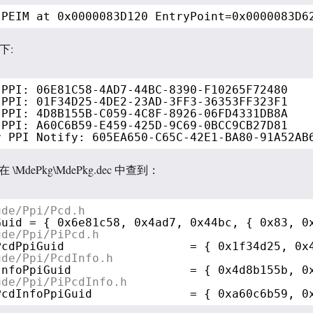
 PEIM at 0x0000083D120 EntryPoint=0x0000083D6
下:
 PPI: 06E81C58-4AD7-44BC-8390-F10265F72480
 PPI: 01F34D25-4DE2-23AD-3FF3-36353FF323F1
 PPI: 4D8B155B-C059-4C8F-8926-06FD4331DB8A
 PPI: A60C6B59-E459-425D-9C69-0BCC9CB27D81
r PPI Notify: 605EA650-C65C-42E1-BA80-91A52AB
\MdePkg\MdePkg.dec 中查到：
ude/Ppi/Pcd.h
Guid = { 0x6e81c58, 0x4ad7, 0x44bc, { 0x83, 0
ude/Ppi/PiPcd.h
PcdPpiGuid                  = { 0x1f34d25, 0x
ude/Ppi/PcdInfo.h
InfoPpiGuid                 = { 0x4d8b155b, 0
ude/Ppi/PiPcdInfo.h
PcdInfoPpiGuid              = { 0xa60c6b59, 0