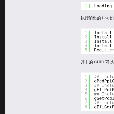
于
类
1
Loading
执行输出的 Log 如
1
Install
2
Install
3
Install
4
Install
5
Registe
其中的 GUID 可以在 
1
## Incl
2
gPcdPpi
3
## Incl
4
gEfiPei
5
## Incl
6
gGetPcd
7
## Incl
8
gEfiGet