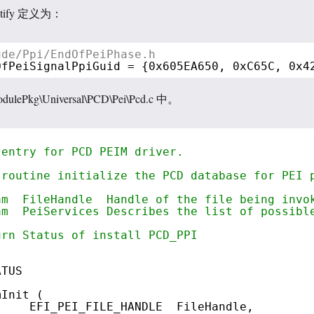
tify 定义为：
ude/Ppi/EndOfPeiPhase.h
OfPeiSignalPpiGuid = {0x605EA650, 0xC65C, 0x4
Pkg\Universal\PCD\Pei\Pcd.c 中。
 entry for PCD PEIM driver.
 routine initialize the PCD database for PEI 
am  FileHandle  Handle of the file being invo
am  PeiServices Describes the list of possibl
urn Status of install PCD_PPI
ATUS
mInit (
     EFI_PEI_FILE_HANDLE  FileHandle,