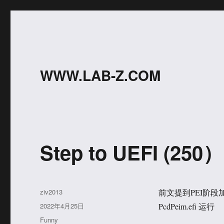
WWW.LAB-Z.COM
Step to UEFI (25
作
ziv2013
前文提到PEI阶段
者
发
2022年4月25日
PcdPeim.efi 运行
布
分
Funny