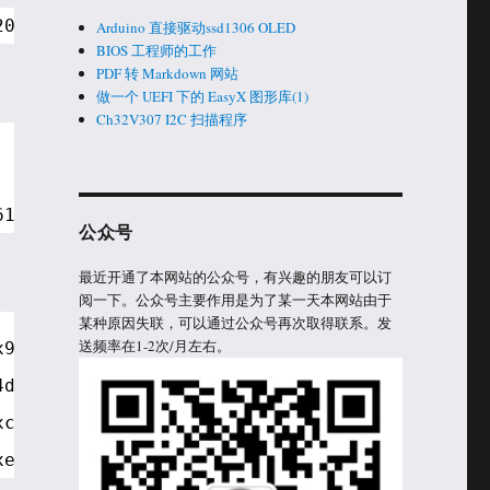
20 PcdPeim.efi
Arduino 直接驱动ssd1306 OLED
BIOS 工程师的工作
PDF 转 Markdown 网站
做一个 UEFI 下的 EasyX 图形库(1)
Ch32V307 I2C 扫描程序
618C6
公众号
最近开通了本网站的公众号，有兴趣的朋友可以订
阅一下。公众号主要作用是为了某一天本网站由于
某种原因失联，可以通过公众号再次取得联系。发
送频率在1-2次/月左右。
x90, 0xf1, 0x2, 0x65, 0xf7, 0x24, 0x80 } }
4de2, 0x23ad, { 0x3f, 0xf3, 0x36, 0x35, 0x3f,
xc059, 0x4c8f, { 0x89, 0x26,  0x6, 0xfd, 0x43
xe459, 0x425d, { 0x9c, 0x69,  0xb, 0xcc, 0x9c