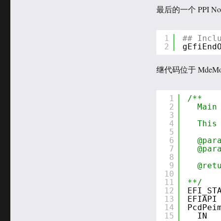
最后的一个 PPI No
1
## Incl
2
gEfiEnd
继代码位于 MdeModule
1
/**
2
Main
3
4
This
5
6
@par
7
@par
8
9
@ret
10
11
**/
12
EFI_ST
13
EFIAPI
14
PcdPei
15
IN  