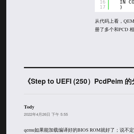
16
IN C
17
)
从代码上看，QEMU
册了多个和PCD 相关
《Step to UEFI (250）PcdPe
Tody
说
2022年4月26日 下午 5:55
道：
qemu如果能加载编译好的BIOS ROM就好了；说不定