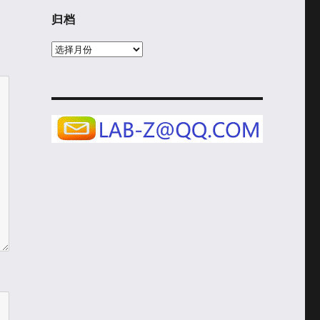
归档
归
档