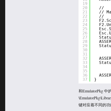
19
20
//
21
// M
22
//
23
F2.S
24
F2.U
25
Esc.
26
Esc.
27
Stat
28
ASSE
29
Stat
30
31
32
ASSE
33
Stat
34
35
36
ASSE
37
}
和EmulatorPkg 中
\EmulatorPkg\L
键对应着不同的功