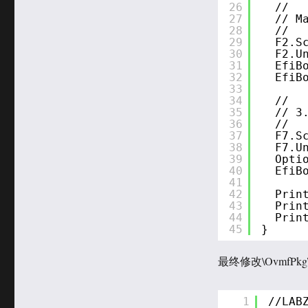
26
//
27
// M
28
//
29
F2.S
30
F2.U
31
EfiB
32
EfiB
33
34
//
35
// 3
36
//
37
F7.S
38
F7.U
39
Opti
40
EfiB
41
42
Prin
43
Prin
44
Prin
45
}
最终修改\OvmfPkg\Lib
1
//LAB