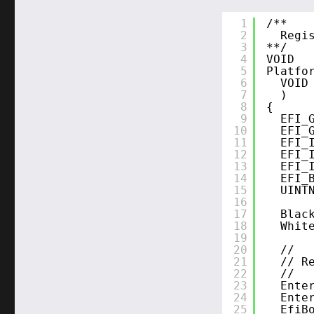
1
/**
2
Regi
3
**/
4
VOID
5
Platfo
6
VOID
7
)
8
{
9
EFI_
10
EFI_
11
EFI_
12
EFI_
13
EFI_
14
EFI_
15
UINT
16
17
Blac
18
Whit
19
20
//
21
// R
22
//
23
Ente
24
Ente
25
EfiB