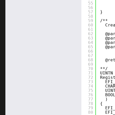
55
56
57
}
58
59
/**
60
Cre
61
62
@pa
63
@pa
64
@pa
65
@pa
66
67
68
@re
69
70
**/
71
UINTN
72
Regis
73
EFI
74
CHA
75
UIN
76
BOO
77
)
78
{
79
EFI
80
EFI