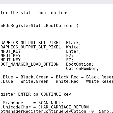
ster the static boot options.
rmBdsRegisterStaticBootOptions (
GRAPHICS_OUTPUT_BLT_PIXEL  Black;
GRAPHICS_OUTPUT_BLT_PIXEL  White;
INPUT_KEY                  Enter;
INPUT_KEY                  F2;
INPUT_KEY                  F7;
BOOT_MANAGER_LOAD_OPTION   BootOption;
N                          OptionNumber;
k.Blue = Black.Green = Black.Red = Black.Rese
e.Blue = White.Green = White.Red = White.Rese
egister ENTER as CONTINUE key
r.ScanCode    = SCAN_NULL;
r.UnicodeChar = CHAR_CARRIAGE_RETURN;
ootManagerRegisterContinueKeyOption (0, &amp;