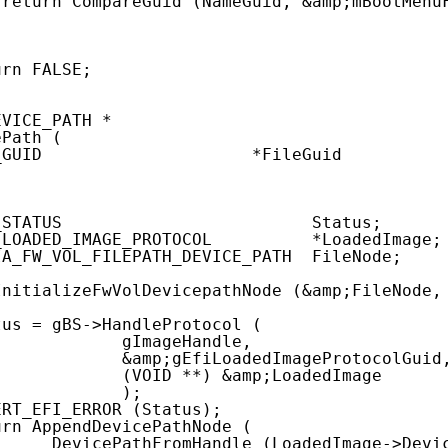
return CompareGuid (NameGuid, &amp;mBootMenu
urn FALSE;
EVICE_PATH *
ePath (
_GUID                     *FileGuid
_STATUS                         Status;
_LOADED_IMAGE_PROTOCOL          *LoadedImage;
IA_FW_VOL_FILEPATH_DEVICE_PATH  FileNode;
InitializeFwVolDevicepathNode (&amp;FileNode,
tus = gBS->HandleProtocol (
gImageHandle,
&amp;gEfiLoadedImageProtocolGuid
(VOID **) &amp;LoadedImage
);
ERT_EFI_ERROR (Status);
urn AppendDevicePathNode (
DevicePathFromHandle (LoadedImage->Devi