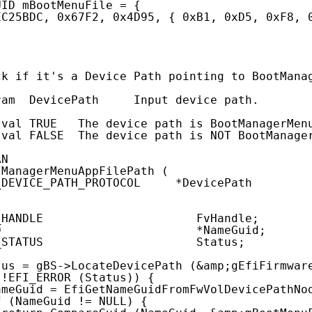
UID mBootMenuFile = {
EC25BDC, 0x67F2, 0x4D95, { 0xB1, 0xD5, 0xF8, 
ck if it's a Device Path pointing to BootMana
ram  DevicePath     Input device path.
tval TRUE   The device path is BootManagerMen
tval FALSE  The device path is NOT BootManage
AN
tManagerMenuAppFilePath (
_DEVICE_PATH_PROTOCOL     *DevicePath
_HANDLE                      FvHandle;
D                            *NameGuid;
_STATUS                      Status;
tus = gBS->LocateDevicePath (&amp;gEfiFirmwar
(!EFI_ERROR (Status)) {
ameGuid = EfiGetNameGuidFromFwVolDevicePathNo
f (NameGuid != NULL) {