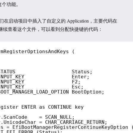
加这个功能。
在启动项目中插入了自定义的 Application，主要代码在
m.c 中。继续查看这个文件，可以看到分配快捷键的代码：
rmRegisterOptionsAndKeys (
STATUS                   Status;
INPUT_KEY                Enter;
INPUT_KEY                F2;
INPUT_KEY                Esc;
BOOT_MANAGER_LOAD_OPTION BootOption;
egister ENTER as CONTINUE key
r.ScanCode    = SCAN_NULL;
r.UnicodeChar = CHAR_CARRIAGE_RETURN;
us = EfiBootManagerRegisterContinueKeyOption 
RT_EFI_ERROR (Status);