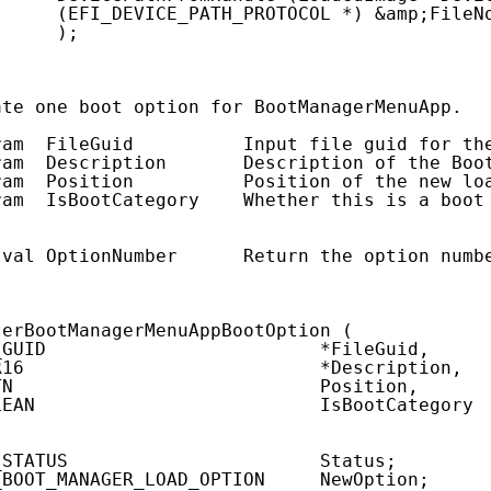
(EFI_DEVICE_PATH_PROTOCOL *) &amp;FileN
);
ate one boot option for BootManagerMenuApp.
ram  FileGuid          Input file guid for th
ram  Description       Description of the Boo
ram  Position          Position of the new lo
ram  IsBootCategory    Whether this is a boot
tval OptionNumber      Return the option numb
terBootManagerMenuAppBootOption (
_GUID                         *FileGuid,
R16                           *Description,
TN                            Position,
LEAN                          IsBootCategory
_STATUS                       Status;
_BOOT_MANAGER_LOAD_OPTION     NewOption;