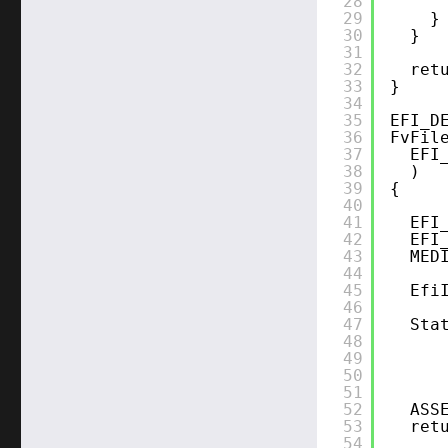
28
29
}
30
}
31
32
ret
33
}
34
35
EFI_D
36
FvFil
37
EFI
38
)
39
{
40
41
EFI
42
EFI
43
MED
44
45
Efi
46
47
Sta
48
49
50
51
52
ASS
53
ret
54