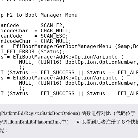
ap F2 to Boot Manager Menu
canCode     = SCAN_F2;
nicodeChar  = CHAR_NULL;
ScanCode    = SCAN_ESC;
UnicodeChar = CHAR_NULL;
us = EfiBootManagerGetBootManagerMenu (&amp;B
RT_EFI_ERROR (Status);
us = EfiBootManagerAddKeyOptionVariable (
NULL, (UINT16) BootOption.OptionNumber
);
RT (Status == EFI_SUCCESS || Status == EFI_AL
us = EfiBootManagerAddKeyOptionVariable (
NULL, (UINT16) BootOption.OptionNumber
);
RT (Status == EFI_SUCCESS || Status == EFI_AL
的PlatformBdsRegisterStaticBootOptions() 函数进行对比（代码位于
ibrary\PlatformBmLib\PlatformBm.c中），可以看到后者注册了多个快
能：