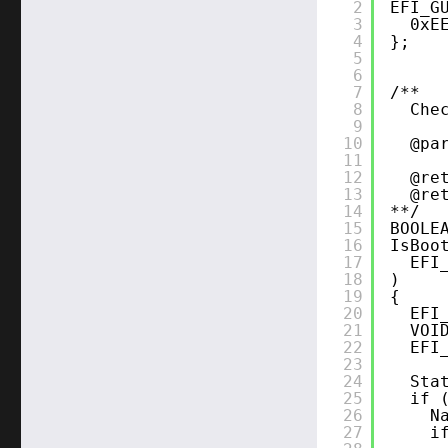
2
EFI_G
3
0xE
4
};
5
6
7
/**
8
Che
9
10
@pa
11
12
@re
13
@re
14
**/
15
BOOLE
16
IsBoo
17
EFI
18
)
19
{
20
EFI
21
VOI
22
EFI
23
24
Sta
25
if 
26
N
27
i