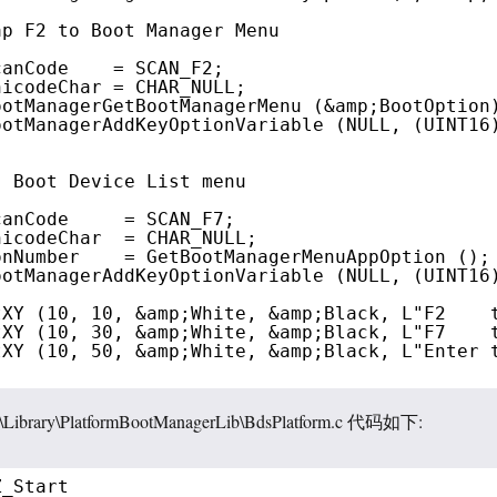
ap F2 to Boot Manager Menu
canCode    = SCAN_F2;
nicodeChar = CHAR_NULL;
ootManagerGetBootManagerMenu (&amp;BootOption
ootManagerAddKeyOptionVariable (NULL, (UINT16
. Boot Device List menu
canCode     = SCAN_F7;
nicodeChar  = CHAR_NULL;
onNumber    = GetBootManagerMenuAppOption ();
ootManagerAddKeyOptionVariable (NULL, (UINT16
tXY (10, 10, &amp;White, &amp;Black, L"F2    
tXY (10, 30, &amp;White, &amp;Black, L"F7    
tXY (10, 50, &amp;White, &amp;Black, L"Enter 
rary\PlatformBootManagerLib\BdsPlatform.c 代码如下:
Z_Start