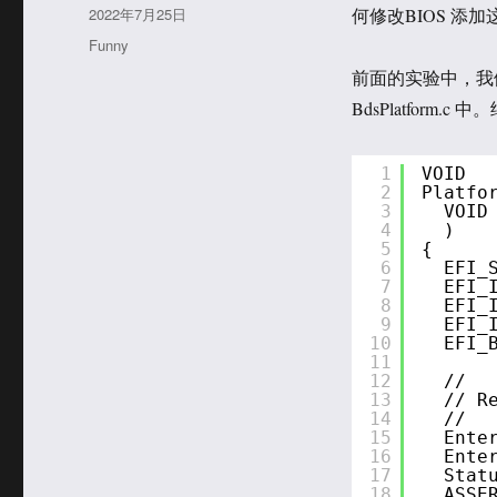
者
发
2022年7月25日
何修改BIOS 添
布
分
Funny
于
类
前面的实验中，我们
BdsPlatfor
1
VOID
2
Platfo
3
VOID
4
)
5
{
6
EFI_
7
EFI_
8
EFI_
9
EFI_
10
EFI_
11
12
//
13
// R
14
//
15
Ente
16
Ente
17
Stat
18
ASSE