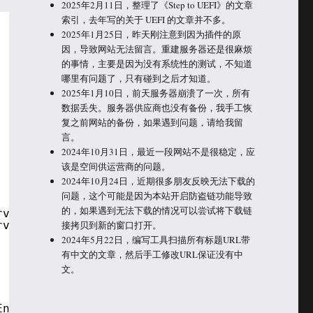
2025年2月11日，整理了《Step to UEFI》的文章
索引，去年写的关于 UEFI 的文章并不多。
2025年1月25日，昨天刚注意到因为插件的原
因，导致网站无法留言。重建服务器还是很麻烦
的事情，主要是因为没有系统性的测试，不知道
哪里有问题了，只有碰到之后才知道。
2025年1月10日，前天服务器崩溃了一次，所有
数据丢失。服务器供应商也没有备份，我手工恢
复之前网站的备份，如果遇到问题，请给我留
言。
2024年10月31日，最近一段网站不是很稳定，应
该是空间供运营商的问题。
2024年10月24日，近期很多朋友反映无法下载的
问题，这个可能是因为本站开启防盗链功能导致
的，如果遇到无法下载的情况可以尝试将下载链
rved = 0;
接拷贝到新的窗口打开。
rved = 0xFF;
2024年5月22日，编写工具扫描所有标题URL带
有中文的文章，然后手工修改URL保证没有中
文。
Enter, NULL);