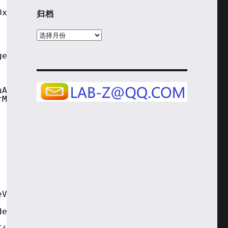
归档
0x1B, 0x20, 0x39, 0xD1, 0x1D }
归
档
gerMenuApp.
uApp File Device Path.
rMenuApp File Device Path.
eVolume2ProtocolGuid, &amp;DevicePath, &amp;F
de ((CONST MEDIA_FW_VOL_FILEPATH_DEVICE_PATH 