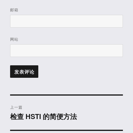
邮箱
网站
文
上一篇
章
检查 HSTI 的简便方法
上
篇
导
文