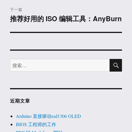
航
章：
下一篇
推荐好用的 ISO 编辑工具：AnyBurn
下
篇
文
章：
搜
搜
索
索：
近期文章
Arduino 直接驱动ssd1306 OLED
BIOS 工程师的工作