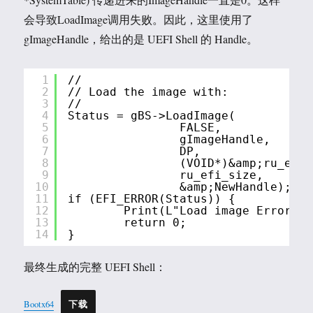
会导致LoadImage调用失败。因此，这里使用了
gImageHandle，给出的是 UEFI Shell 的 Handle。
1
//
2
// Load the image with:
3
//
4
Status = gBS->LoadImage(
5
FALSE,
6
gImageHandle,
7
DP,
8
(VOID*)&amp;ru_efi[
9
ru_efi_size,
10
&amp;NewHandle);   
11
if (EFI_ERROR(Status)) {
12
Print(L"Load image Error! %
13
return 0;
14
}
最终生成的完整 UEFI Shell：
Bootx64
下载