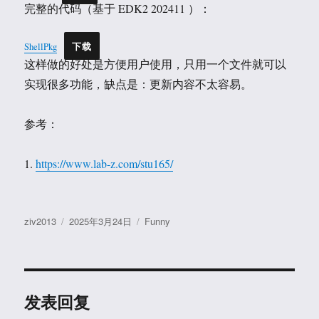
完整的代码（基于 EDK2 202411 ）：
ShellPkg
下载
这样做的好处是方便用户使用，只用一个文件就可以
实现很多功能，缺点是：更新内容不太容易。
参考：
1.
https://www.lab-z.com/stu165/
作
发
分
ziv2013
2025年3月24日
Funny
者
布
类
于
发表回复