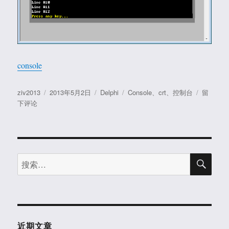
console
作
发
分
标
于
ziv2013
2013年5月2日
Delphi
Console
、
crt
、
控制台
留
者
布
类
签
推
下评论
于
荐
一
个
Delphi
搜
控
搜
索
制
索：
台
的
库
近期文章