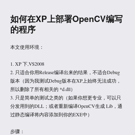
的
cvCircle
如何在XP上部署OpenCV编写
函
数
的程序
本文使用环境：
1. XP 下,VS2008
2. 只适合你用Release编译出来的结果，不适合Debug
版本（因为我测试Debug版本在XP上始终无法成功，
所以删除了所有相关的 *d.dll）
3. 只是简单的测试之类的（如果你想更专业，可以只
分发用到的DLL；或者重新编译OpenCV生成 Lib，通
过静态编译将内容添加到你的EXE中）
步骤：