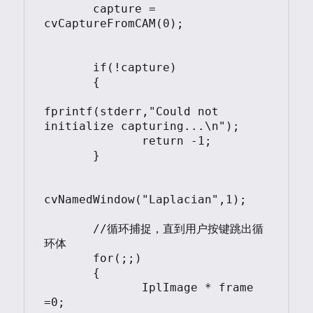
       capture = 
cvCaptureFromCAM(0);

       if(!capture)

       {

fprintf(stderr,"Could not 
initialize capturing...\n");

              return -1;

       }

cvNamedWindow("Laplacian",1);

       //循环捕捉，直到用户按键跳出循
环体

       for(;;)

       {

              IplImage * frame 
=0;
