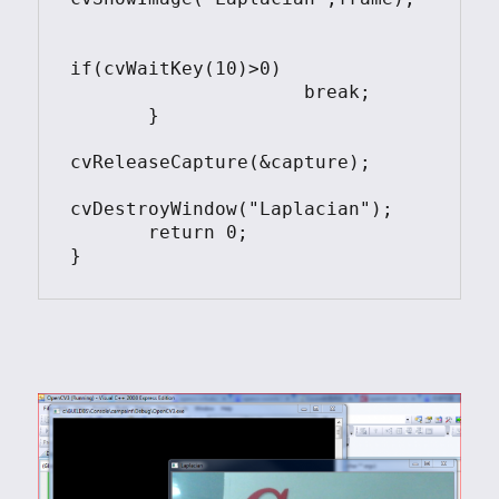
if(cvWaitKey(10)>0)

                     break;

       }

cvReleaseCapture(&capture);

cvDestroyWindow("Laplacian");

       return 0;

}