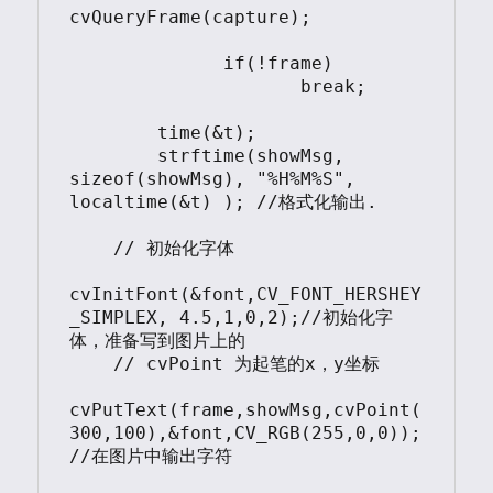
cvQueryFrame(capture);

              if(!frame)

                     break;

	time(&t);

	strftime(showMsg, 
sizeof(showMsg), "%H%M%S", 
localtime(&t) ); //格式化输出.

    // 初始化字体   

cvInitFont(&font,CV_FONT_HERSHEY
_SIMPLEX, 4.5,1,0,2);//初始化字
体，准备写到图片上的   

    // cvPoint 为起笔的x，y坐标   

cvPutText(frame,showMsg,cvPoint(
300,100),&font,CV_RGB(255,0,0));
//在图片中输出字符  
