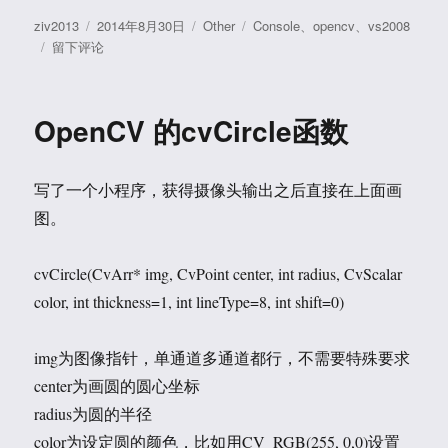
作
发
分
标
ziv2013
2014年8月30日
Other
Console
、
opencv
、
vs2008
者
于
布
类
签
留下评论
OpenCV
于
在
捕
OpenCV 的cvCircle函数
获
的
摄
写了一个小程序，获得摄像头输出之后直接在上面画
像
头
图。
上
写
cvCircle(CvArr* img, CvPoint center, int radius, CvScalar
字
color, int thickness=1, int lineType=8, int shift=0)
img为图像指针，单通道多通道都行，不需要特殊要求
center为画圆的圆心坐标
radius为圆的半径
color为设定圆的颜色，比如用CV_RGB(255, 0,0)设置