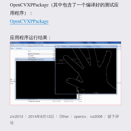
OpenCVXPPackage（其中包含了一个编译好的测试应
用程序）：
OpenCVXPPackage
应用程序运行结果：
作
发
分
标
于
ziv2013
2014年8月13日
Other
opencv
、
vs2008
留下评
者
布
类
签
如
论
于
何