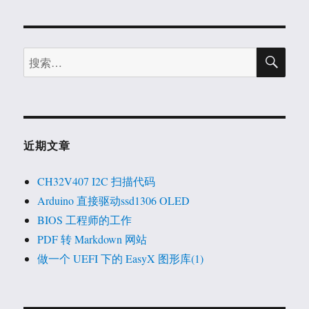
在
XP
上
搜
部
搜
索
署
索：
OpenCV
编
写
的
程
近期文章
序
CH32V407 I2C 扫描代码
Arduino 直接驱动ssd1306 OLED
BIOS 工程师的工作
PDF 转 Markdown 网站
做一个 UEFI 下的 EasyX 图形库(1)