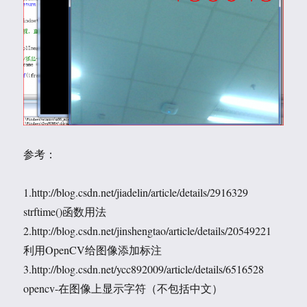
参考：
1.http://blog.csdn.net/jiadelin/article/details/2916329
strftime()函数用法
2.http://blog.csdn.net/jinshengtao/article/details/20549221
利用OpenCV给图像添加标注
3.http://blog.csdn.net/ycc892009/article/details/6516528
opencv-在图像上显示字符（不包括中文）