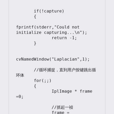
       if(!capture)

       {

fprintf(stderr,"Could not 
initialize capturing...\n");

              return -1;

       }

cvNamedWindow("Laplacian",1);

       //循环捕捉，直到用户按键跳出循
环体

       for(;;)

       {

              IplImage * frame 
=0;

              //抓起一祯

              frame = 