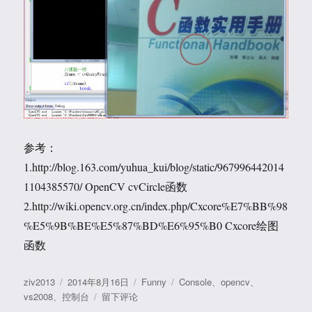
参考：
1.http://blog.163.com/yuhua_kui/blog/static/967996442014
1104385570/ OpenCV cvCircle函数
2.http://wiki.opencv.org.cn/index.php/Cxcore%E7%BB%98
%E5%9B%BE%E5%87%BD%E6%95%B0 Cxcore绘图
函数
作
发
分
标
ziv2013
2014年8月16日
Funny
Console
、
opencv
、
者
布
于
类
签
vs2008
、
控制台
留下评论
于
OpenCV