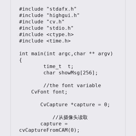
#include "stdafx.h"

#include "highgui.h"

#include "cv.h"

#include "stdio.h"

#include <ctype.h>

#include <time.h>

int main(int argc,char ** argv)

{

	time_t	t;

	char showMsg[256];

	//the font variable    

    CvFont font; 

       CvCapture *capture = 0;

	   //从摄像头读取

       capture = 
cvCaptureFromCAM(0);
