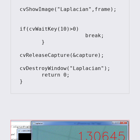
cvShowImage("Laplacian",frame);

if(cvWaitKey(10)>0)

                     break;

       }

cvReleaseCapture(&capture);

cvDestroyWindow("Laplacian");

       return 0;

}