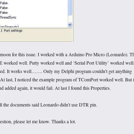
ernoon for this issue. I worked with a Arduino Pro Micro (Leonardo). T
E worked well. Putty worked well and ‘Serial Port Utility’ worked well
ed. It works well……. Only my Delphi program couldn’t get anything
. At last, I noticed the example program of TComPort worked well. But i
d added again, it would fail. At last I found this Properties.
ll the documents said Leonardo didn’t use DTR pin.
estion, please let me know. Thanks a lot.