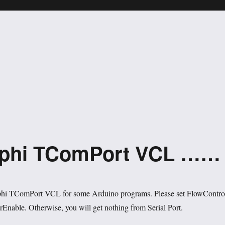
Delphi TComPort VCL ……
lphi TComPort VCL for some Arduino programs. Please set FlowContro
Enable. Otherwise, you will get nothing from Serial Port.