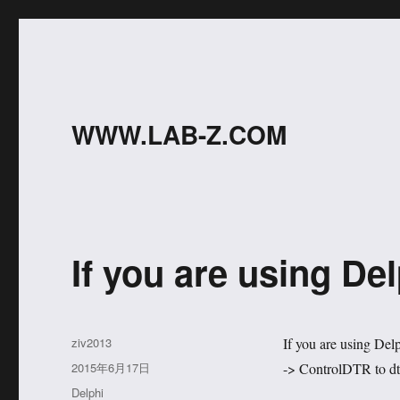
WWW.LAB-Z.COM
If you are using 
作
ziv2013
If you are using De
者
发
2015年6月17日
-> ControlDTR to dtr
布
分
Delphi