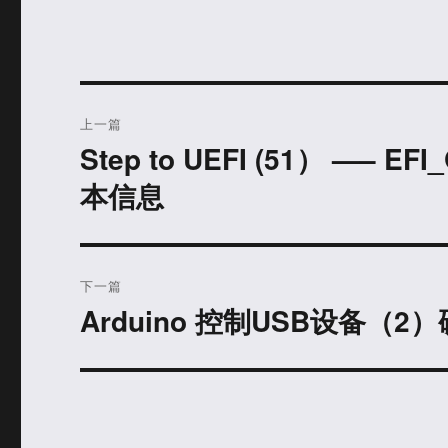
文
上一篇
章
Step to UEFI (51） —– EF
上
篇
导
本信息
文
航
章：
下一篇
Arduino 控制USB设备（
下
篇
文
章：