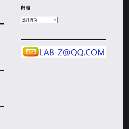
归档
归
档