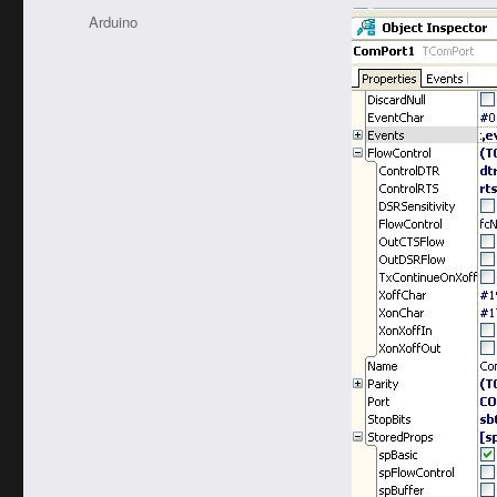
于
类
标
Arduino
签