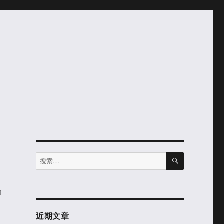
搜
搜
索
索：
l
近期文章