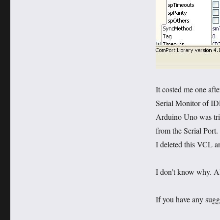
It costed me one aft
Serial Monitor of ID
Arduino Uno was tri
from the Serial Port
I deleted this VCL an
I don’t know why. A
If you have any sugg