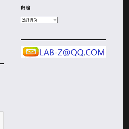
归档
归
档