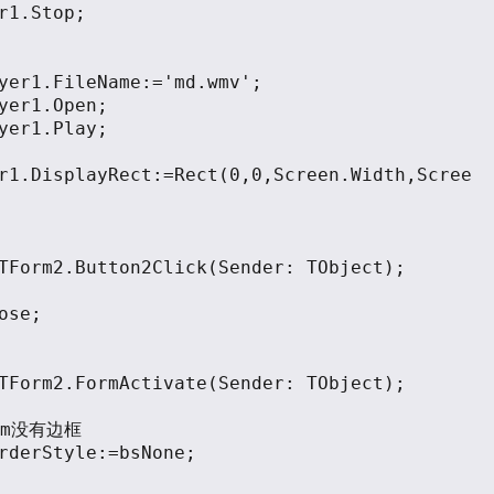
r1.Stop;

r1.DisplayRect:=Rect(0,0,Screen.Width,Scree
TForm2.Button2Click(Sender: TObject);

TForm2.FormActivate(Sender: TObject);
