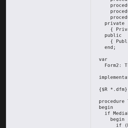
    procedure Button2Click(Sender: TObject);

    procedure FormActivate(Sender: TObject);

    procedure Button1Click(Sender: TObject);

  private

    { Private declarations }

  public

    { Public declarations }

  end;

var

  Form2: TForm2;

implementa
{$R *.dfm}

procedure 
begin

  if MediaPlayer1.DeviceID<>0 then

    begin

      if (MediaPlayer1.Mode=mpplaying) then 