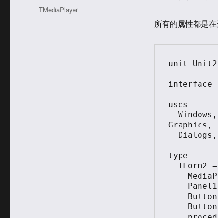
于
类
标
TMediaPlayer
签
所有的属性都是在
unit Unit2;
interface

uses

  Windows, Messages, SysUtils, Variants, Classes, 
Graphics, 
  Dialogs, ExtCtrls, MPlayer, StdCtrls;

type

  TForm2 = class(TForm)

    MediaPlayer1: TMediaPlayer;

    Panel1: TPanel;

    Button1: TButton;

    Button2: TButton;

    procedure FormCreate(Sender: TObject);
