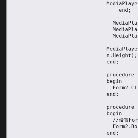
MediaPlaye
    end;

  MediaPlayer1.FileName:='md.wmv';

  MediaPlayer1.Open;

  MediaPlayer1.Play;

MediaPlaye
n.Height);

end;

procedure 
begin

  Form2.Close;

end;

procedure 
begin

  //设置Form没有边框

  Form2.BorderStyle:=bsNone;

end;
