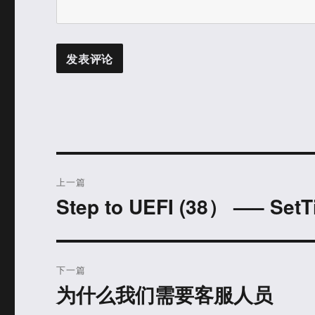
文
上一篇
章
Step to UEFI (38） —– 
上
篇
导
文
航
章：
下一篇
为什么我们需要客服人员
下
篇