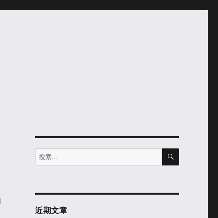
搜
搜
索
索：
和
近期文章