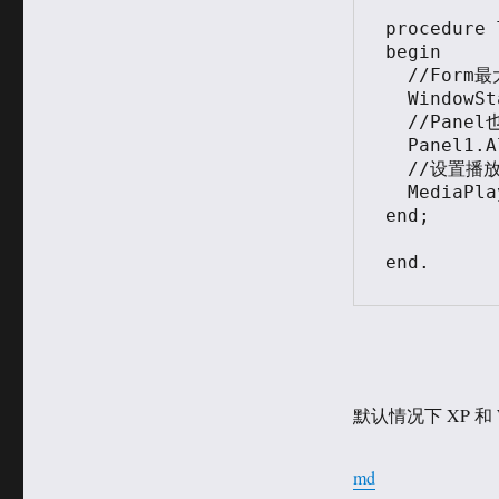
procedure 
begin

  //Form最大化

  WindowState:=wsMaximized;

  //Panel也是最大化

  Panel1.Align:=alClient;

  //设置播放显示在Panel1上

  MediaPlayer1.Display:=Panel1;

end;

默认情况下 XP 和
md