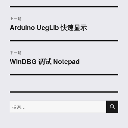
文
上一篇
章
Arduino UcgLib 快速显示
上
篇
导
文
航
章：
下一篇
WinDBG 调试 Notepad
下
篇
文
章：
搜
搜
索
索：