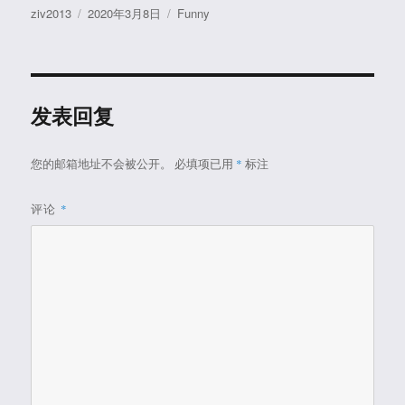
作
发
分
ziv2013
2020年3月8日
Funny
者
布
类
于
发表回复
您的邮箱地址不会被公开。
必填项已用
*
标注
评论
*