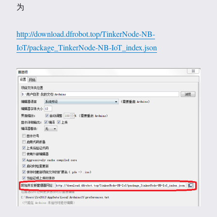
为
http://download.dfrobot.top/TinkerNode-NB-
IoT/package_TinkerNode-NB-IoT_index.json