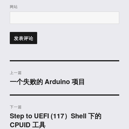
网站
文
上一篇
章
一个失败的 Arduino 项目
上
篇
导
文
航
章：
下一篇
Step to UEFI (117）Shell 下的
下
CPUID 工具
篇