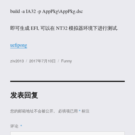
build -a IA32 -p AppPkg\AppPkg.dsc
即可生成 EFI, 可以在 NT32 模拟器环境下进行测试.
uefipong
作
发
分
ziv2013
2017年7月10日
Funny
者
布
类
于
发表回复
您的邮箱地址不会被公开。
必填项已用
*
标注
评论
*