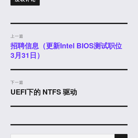
文
上一篇
章
招聘信息（更新Intel BIOS测试职位
上
3月31日）
篇
导
文
航
章：
下一篇
UEFI下的 NTFS 驱动
下
篇
文
章：
搜
搜