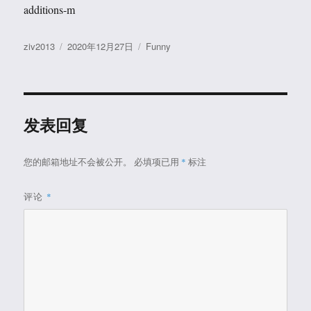
additions-m
作
发
分
ziv2013
2020年12月27日
Funny
者
布
类
于
发表回复
您的邮箱地址不会被公开。
必填项已用
*
标注
评论
*