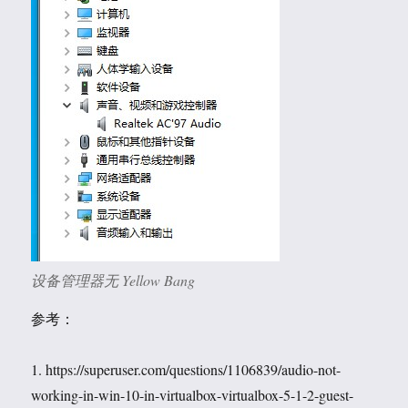
设备管理器无 Yellow Bang
参考：
1. https://superuser.com/questions/1106839/audio-not-
working-in-win-10-in-virtualbox-virtualbox-5-1-2-guest-