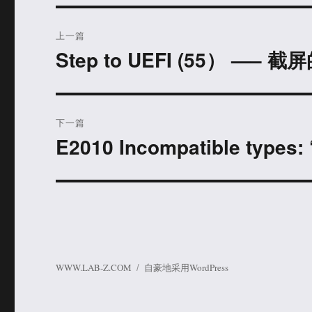
文
上一篇
章
Step to UEFI (55） —– 
上
篇
导
文
航
章：
下一篇
E2010 Incompatible types: 
下
篇
文
章：
WWW.LAB-Z.COM
自豪地采用WordPress