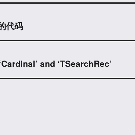
截屏的代码
‘Cardinal’ and ‘TSearchRec’