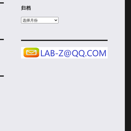
归档
归
档