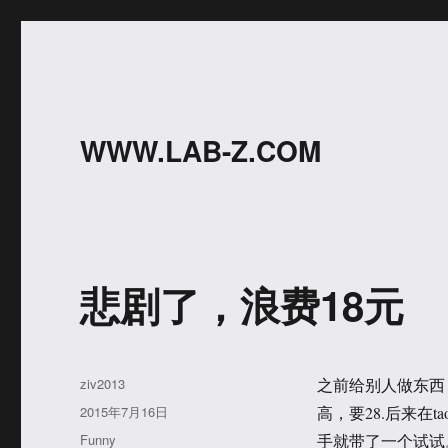
WWW.LAB-Z.COM
悲剧了，浪费18元
作
ziv2013
之前给别人做东西，
者
发
2015年7月16日
高，要28.后来在t
布
分
Funny
手就带了一个试试