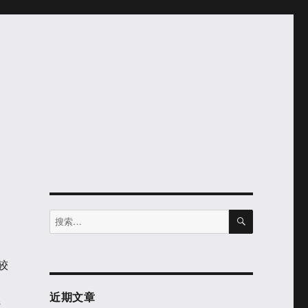
搜
搜
索
索：
较
近期文章
持