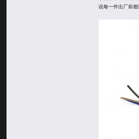
于
类
说每一件出厂前都