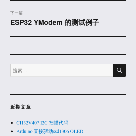
文
航
章：
下一篇
ESP32 YModem 的测试例子
下
篇
文
章：
搜
搜
索
索：
近期文章
CH32V407 I2C 扫描代码
Arduino 直接驱动ssd1306 OLED