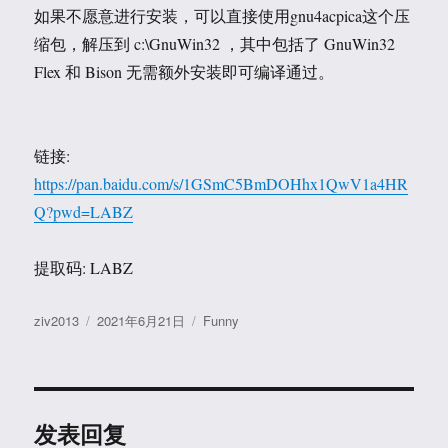
如果不愿意进行安装，可以直接使用gnu4acpica这个压
缩包，解压到 c:\GnuWin32 ，其中包括了 GnuWin32
Flex 和 Bison 无需额外安装即可编译通过。
链接:
https://pan.baidu.com/s/1GSmC5BmDOHhx1QwV1a4HR
Q?pwd=LABZ
提取码: LABZ
作
发
分
ziv2013
2021年6月21日
Funny
者
布
类
于
发表回复