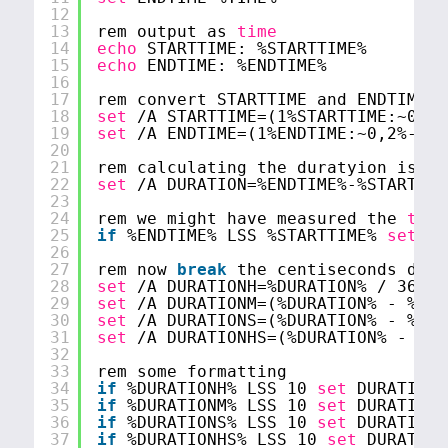
12
13
rem output as 
time
14
echo
STARTTIME: %STARTTIME%
15
echo
ENDTIME: %ENDTIME%
16
17
rem convert STARTTIME and ENDTIME t
18
set
/A
STARTTIME=(1%STARTTIME:~0,2%
19
set
/A
ENDTIME=(1%ENDTIME:~0,2%-100
20
21
rem calculating the duratyion is ea
22
set
/A
DURATION=%ENDTIME%-%STARTTIM
23
24
rem we might have measured the 
time
25
if
%ENDTIME% LSS %STARTTIME% 
set
se
26
27
rem now 
break
the centiseconds down
28
set
/A
DURATIONH=%DURATION% / 36000
29
set
/A
DURATIONM=(%DURATION% - %DUR
30
set
/A
DURATIONS=(%DURATION% - %DUR
31
set
/A
DURATIONHS=(%DURATION% - %DU
32
33
rem some formatting
34
if
%DURATIONH% LSS 10 
set
DURATIONH
35
if
%DURATIONM% LSS 10 
set
DURATIONM
36
if
%DURATIONS% LSS 10 
set
DURATIONS
37
if
%DURATIONHS% LSS 10 
set
DURATION