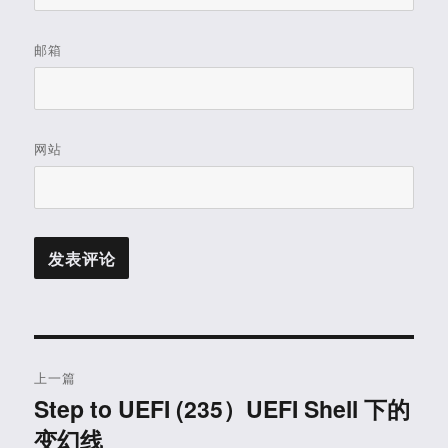
邮箱
网站
文
上一篇
章
Step to UEFI (235）UEFI Shell 下的
上
变幻线
篇
导