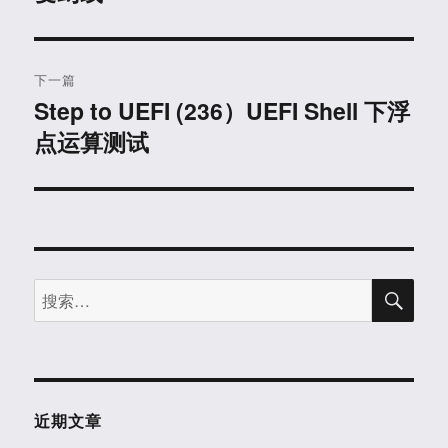
文
航
章：
下一篇
Step to UEFI (236）UEFI Shell 下浮
下
点运算测试
篇
文
章：
搜
搜
索
索：
近期文章