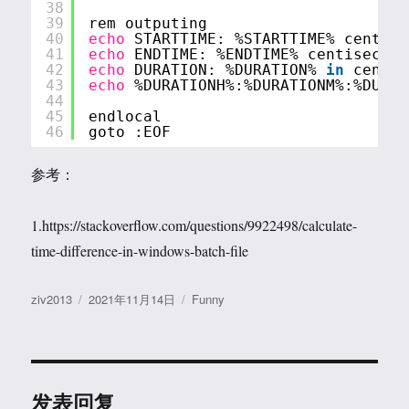
38
39
rem outputing
40
echo
STARTTIME: %STARTTIME% centise
41
echo
ENDTIME: %ENDTIME% centisecond
42
echo
DURATION: %DURATION% 
in
centis
43
echo
%DURATIONH%:%DURATIONM%:%DURAT
44
45
endlocal
46
goto :EOF
参考：
1.https://stackoverflow.com/questions/9922498/calculate-
time-difference-in-windows-batch-file
作
发
分
ziv2013
2021年11月14日
Funny
者
布
类
于
发表回复