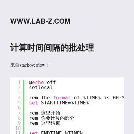
WWW.LAB-Z.COM
计算时间间隔的批处理
来自stackoverflow：
1
@
echo
off
2
setlocal
3
4
rem The 
format
of %TIME% is HH:MM:S
5
set
STARTTIME=%TIME%
6
7
rem 这里开始
8
rem 你要计算的部分
9
rem 这里结束
10
11
set
ENDTIME=%TIME%