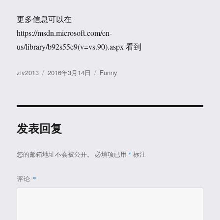
更多信息可以在
https://msdn.microsoft.com/en-
us/library/b92s55e9(v=vs.90).aspx 看到
作
发
分
ziv2013
2016年3月14日
Funny
者
布
类
于
发表回复
您的邮箱地址不会被公开。
必填项已用
*
标注
评论
*