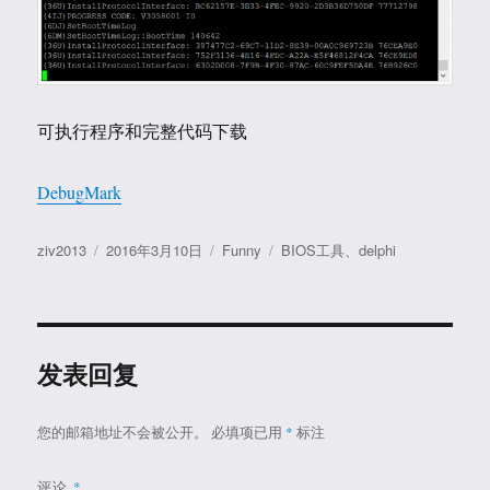
可执行程序和完整代码下载
DebugMark
作
发
分
标
ziv2013
2016年3月10日
Funny
BIOS工具
、
delphi
者
布
类
签
于
发表回复
您的邮箱地址不会被公开。
必填项已用
*
标注
评论
*