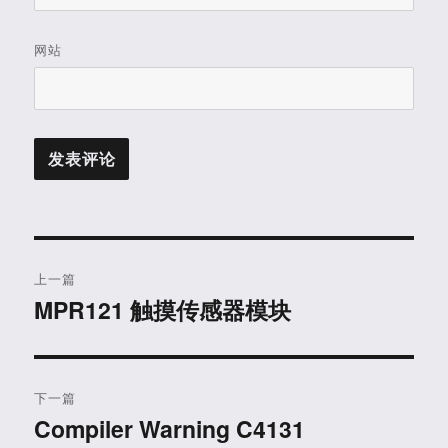
网站
文
上一篇
章
MPR121 触摸传感器模块
上
篇
导
文
航
章：
下一篇
Compiler Warning C4131
下