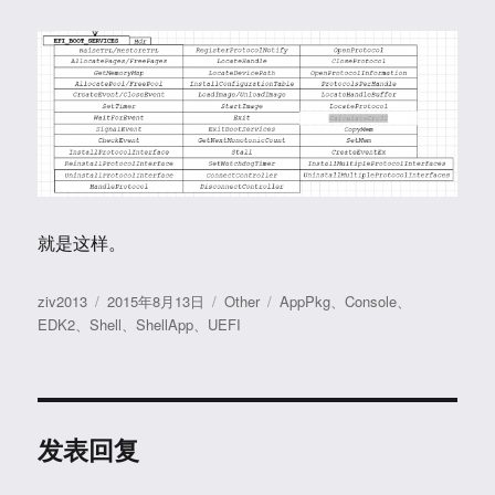
就是这样。
作
发
分
标
ziv2013
2015年8月13日
Other
AppPkg
、
Console
、
者
布
类
签
EDK2
、
Shell
、
ShellApp
、
UEFI
于
发表回复