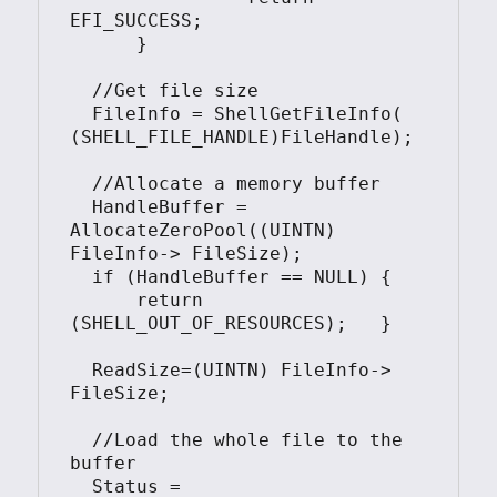
EFI_SUCCESS;

      }			

  //Get file size	  

  FileInfo = ShellGetFileInfo( 
(SHELL_FILE_HANDLE)FileHandle);	

  //Allocate a memory buffer

  HandleBuffer = 
AllocateZeroPool((UINTN) 
FileInfo-> FileSize);

  if (HandleBuffer == NULL) {

      return 
(SHELL_OUT_OF_RESOURCES);   }

  ReadSize=(UINTN) FileInfo-> 
FileSize;

  //Load the whole file to the 
buffer

  Status = 