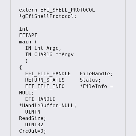
extern EFI_SHELL_PROTOCOL        
*gEfiShellProtocol;

int

EFIAPI

main (

  IN int Argc,

  IN CHAR16 **Argv

  )

{

  EFI_FILE_HANDLE   FileHandle;

  RETURN_STATUS     Status;

  EFI_FILE_INFO     *FileInfo = 
NULL;

  EFI_HANDLE        
*HandleBuffer=NULL;

  UINTN  			
ReadSize;

  UINT32			
CrcOut=0;
