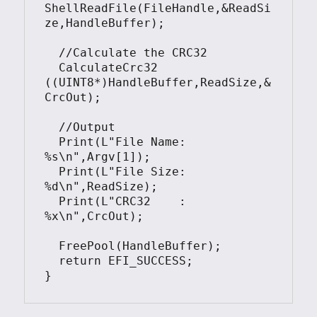
ShellReadFile(FileHandle,&ReadSi
ze,HandleBuffer);

  //Calculate the CRC32

  CalculateCrc32 
((UINT8*)HandleBuffer,ReadSize,&
CrcOut);

  //Output

  Print(L"File Name: 
%s\n",Argv[1]);

  Print(L"File Size: 
%d\n",ReadSize);

  Print(L"CRC32    : 
%x\n",CrcOut);

  FreePool(HandleBuffer);	

  return EFI_SUCCESS;
