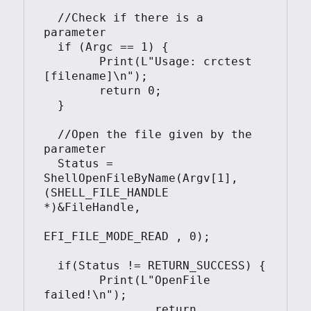
  //Check if there is a 
parameter

  if (Argc == 1) {

	Print(L"Usage: crctest 
[filename]\n");

	return 0;

  }

  //Open the file given by the 
parameter

  Status = 
ShellOpenFileByName(Argv[1], 
(SHELL_FILE_HANDLE 
*)&FileHandle,

EFI_FILE_MODE_READ , 0);

  if(Status != RETURN_SUCCESS) {

        Print(L"OpenFile 
failed!\n");

		return 