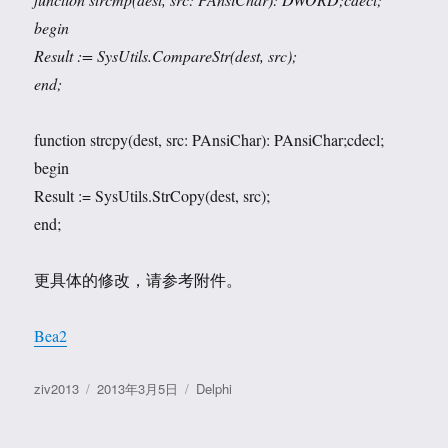
begin
Result := SysUtils.CompareStr(dest, src);
end;
function strcpy(dest, src: PAnsiChar): PAnsiChar;cdecl;
begin
Result := SysUtils.StrCopy(dest, src);
end;
更具体的修改，请参考附件。
Bea2
作
发
分
ziv2013
2013年3月5日
Delphi
者
布
类
于