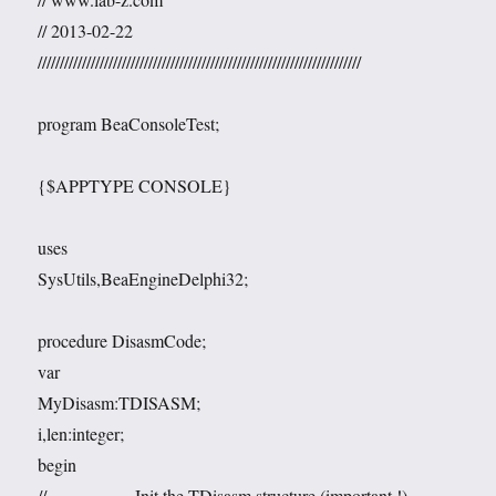
// 2013-02-22
/////////////////////////////////////////////////////////////////////////
program BeaConsoleTest;
{$APPTYPE CONSOLE}
uses
SysUtils,BeaEngineDelphi32;
procedure DisasmCode;
var
MyDisasm:TDISASM;
i,len:integer;
begin
// ======== Init the TDisasm structure (important !)