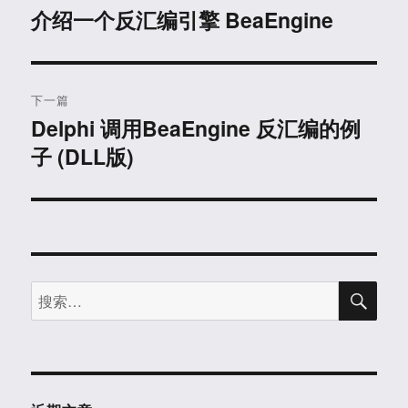
章
介绍一个反汇编引擎 BeaEngine
上
篇
导
文
航
章：
下一篇
Delphi 调用BeaEngine 反汇编的例
下
子 (DLL版)
篇
文
章：
搜
搜
索
索：