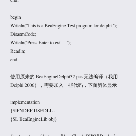
begin
Writeln(‘This is a BeaEngine Test program for delphi.’);
DisasmCode;
Writeln(‘Press Enter to exit…’);
Readln;
end.
使用原来的 BeaEngineDelphi32.pas 无法编译（我用
Delphi 2006），需要加入一些代码，下面斜体显示
implementation
{$IFNDEF USEDLL}
{$L BeaEngineLib.obj}
function strcmp(dest, src: PAnsiChar): DWORD;cdecl;