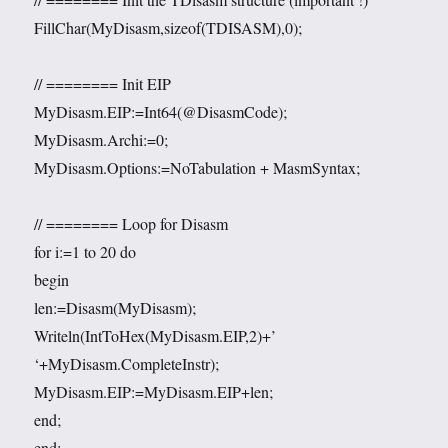
FillChar(MyDisasm,sizeof(TDISASM),0);
// ======== Init EIP
MyDisasm.EIP:=Int64(@DisasmCode);
MyDisasm.Archi:=0;
MyDisasm.Options:=NoTabulation + MasmSyntax;
// ======== Loop for Disasm
for i:=1 to 20 do
begin
len:=Disasm(MyDisasm);
Writeln(IntToHex(MyDisasm.EIP,2)+’
‘+MyDisasm.CompleteInstr);
MyDisasm.EIP:=MyDisasm.EIP+len;
end;
end;