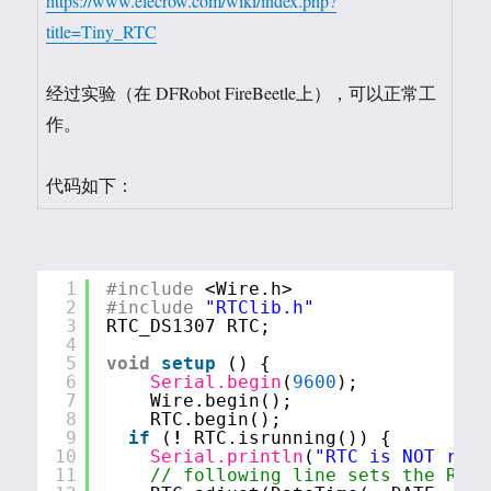
https://www.elecrow.com/wiki/index.php?
title=Tiny_RTC
经过实验（在 DFRobot FireBeetle上），可以正常工
作。
代码如下：
1
#include
<Wire.h>
2
#include
"RTClib.h"
3
RTC_DS1307 RTC;
4
5
void
setup
() {
6
Serial.begin
(
9600
);
7
Wire.begin();
8
RTC.begin();
9
if
(
!
RTC.isrunning()) {
10
Serial.println
(
"RTC is NOT runn
11
// following line sets the RTC 