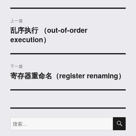
文
上一篇
章
乱序执行 （out-of-order
上
execution）
篇
导
文
航
章：
下一篇
寄存器重命名（register renaming）
下
篇
文
章：
搜
搜
索
索：