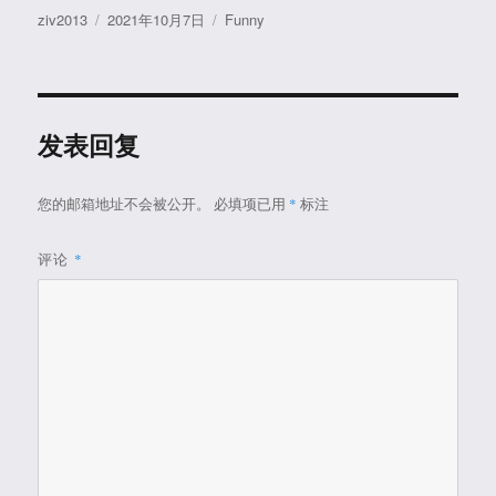
作
发
分
ziv2013
2021年10月7日
Funny
者
布
类
于
发表回复
您的邮箱地址不会被公开。
必填项已用
*
标注
评论
*