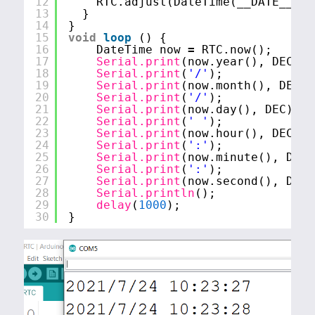
12
RTC.adjust(DateTime(__DATE__, _
13
}
14
}
15
void
loop
() {
16
DateTime now 
=
RTC.now(); 
17
Serial.print
(now.year(), DEC);
18
Serial.print
(
'/'
);
19
Serial.print
(now.month(), DEC);
20
Serial.print
(
'/'
);
21
Serial.print
(now.day(), DEC);
22
Serial.print
(
' '
);
23
Serial.print
(now.hour(), DEC);
24
Serial.print
(
':'
);
25
Serial.print
(now.minute(), DEC)
26
Serial.print
(
':'
);
27
Serial.print
(now.second(), DEC)
28
Serial.println
(); 
29
delay
(
1000
);
30
}