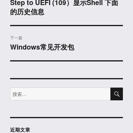
章
Step to UEFI (109）显示Shell 下面
上
的历史信息
篇
导
文
航
章：
下一篇
Windows常见开发包
下
篇
文
章：
搜
搜
索
索：
近期文章