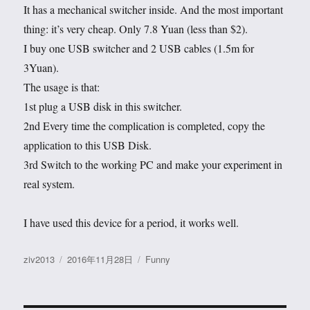
It has a mechanical switcher inside. And the most important
thing: it’s very cheap. Only 7.8 Yuan (less than $2).
I buy one USB switcher and 2 USB cables (1.5m for
3Yuan).
The usage is that:
1st plug a USB disk in this switcher.
2nd Every time the complication is completed, copy the
application to this USB Disk.
3rd Switch to the working PC and make your experiment in
real system.
I have used this device for a period, it works well.
作
发
分
ziv2013
2016年11月28日
Funny
者
布
类
于