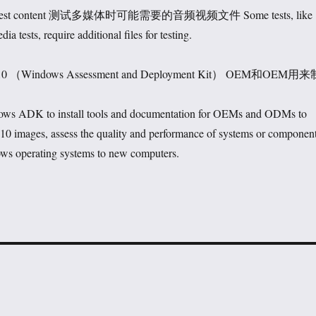
al test content 测试多媒体时可能需要的音频视频文件 Some tests, like
a tests, require additional files for testing.
 10 （Windows Assessment and Deployment Kit） OEM和OEM用来
ws ADK to install tools and documentation for OEMs and ODMs to
0 images, assess the quality and performance of systems or component
ws operating systems to new computers.