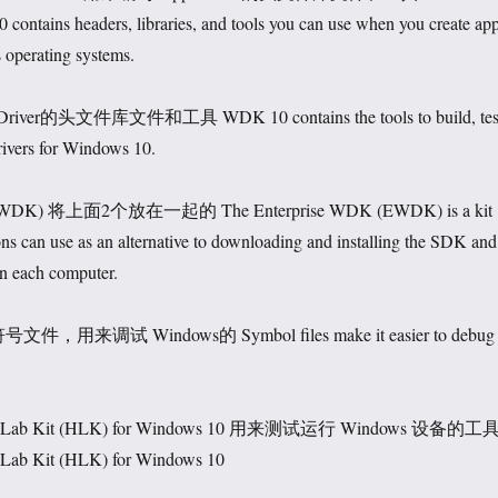
ontains headers, libraries, and tools you can use when you create ap
 operating systems.
er的头文件库文件和工具 WDK 10 contains the tools to build, tes
rivers for Windows 10.
(EWDK) 将上面2个放在一起的 The Enterprise WDK (EWDK) is a kit
ions can use as an alternative to downloading and installing the SDK and
n each computer.
符号文件，用来调试 Windows的 Symbol files make it easier to debug
re Lab Kit (HLK) for Windows 10 用来测试运行 Windows 设备的工
Lab Kit (HLK) for Windows 10