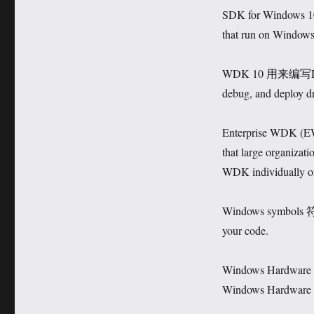
于
类
SDK for Windows 10 c
that run on Windows
WDK 10 用来编写Driv
debug, and deploy d
Enterprise WDK 
that large organizat
WDK individually o
Windows symbols 
your code.
Windows Hardwa
Windows Hardware 