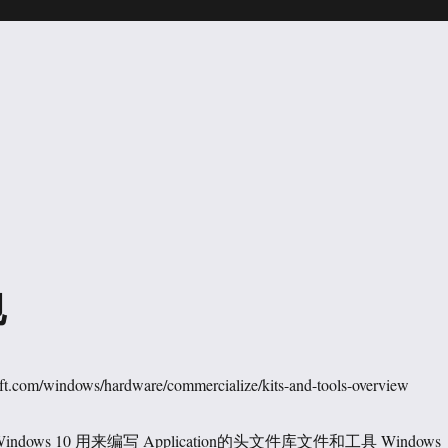
包
oft.com/windows/hardware/commercialize/kits-and-tools-overview
or Windows 10 用来编写 Application的头文件库文件和工具 Windows