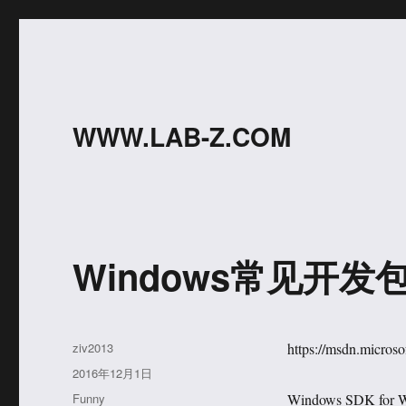
WWW.LAB-Z.COM
Windows常见开发
作
ziv2013
https://msdn.micros
者
发
2016年12月1日
布
分
Funny
Windows SDK f