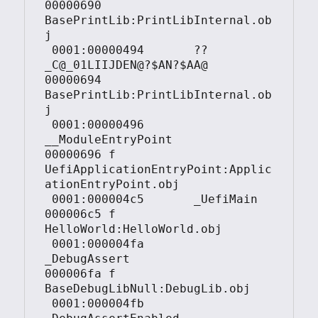
00000690     
BasePrintLib:PrintLibInternal.ob
j

 0001:00000494       ??
_C@_01LIIJDEN@?$AN?$AA@  
00000694     
BasePrintLib:PrintLibInternal.ob
j

 0001:00000496       
__ModuleEntryPoint         
00000696 f   
UefiApplicationEntryPoint:Applic
ationEntryPoint.obj

 0001:000004c5       _UefiMain                  
000006c5 f   
HelloWorld:HelloWorld.obj

 0001:000004fa       
_DebugAssert               
000006fa f   
BaseDebugLibNull:DebugLib.obj

 0001:000004fb       