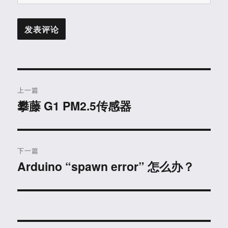
文
上一篇
章
攀藤 G1 PM2.5传感器
上
篇
导
文
航
章：
下一篇
Arduino “spawn error” 怎么办？
下
篇
文
章：