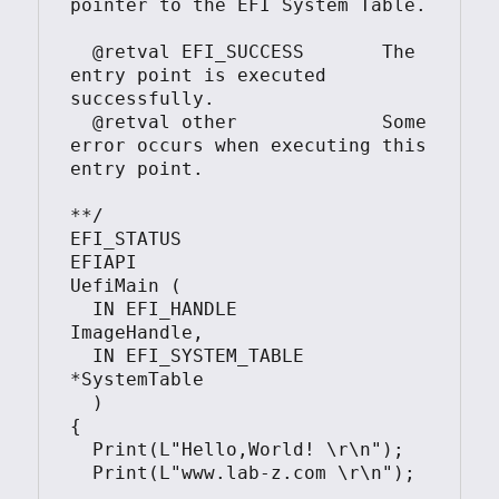
pointer to the EFI System Table.

  @retval EFI_SUCCESS       The 
entry point is executed 
successfully.

  @retval other             Some 
error occurs when executing this 
entry point.

**/

EFI_STATUS

EFIAPI

UefiMain (

  IN EFI_HANDLE        
ImageHandle,

  IN EFI_SYSTEM_TABLE  
*SystemTable

  )

{

  Print(L"Hello,World! \r\n");

  Print(L"www.lab-z.com \r\n");
