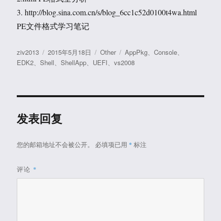
3. http://blog.sina.com.cn/s/blog_6cc1c52d0100t4wa.html
PE文件格式学习笔记
作
发
分
标
ziv2013
2015年5月18日
Other
AppPkg
、
Console
、
者
布
类
签
EDK2
、
Shell
、
ShellApp
、
UEFI
、
vs2008
于
发表回复
您的邮箱地址不会被公开。
必填项已用
*
标注
评论
*