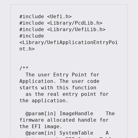
#include <Uefi.h>

#include <Library/PcdLib.h>

#include <Library/UefiLib.h>

#include 
<Library/UefiApplicationEntryPoi
nt.h>

/**

  The user Entry Point for 
Application. The user code 
starts with this function

  as the real entry point for 
the application.

  @param[in] ImageHandle    The 
firmware allocated handle for 
the EFI image.  

  @param[in] SystemTable    A 