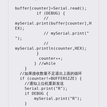
buffer[counter]=Serial.read();

         if (DEBUG) {

            // 
mySerial.print(buffer[counter],H
EX);

            // mySerial.print(" 
");

            // 
mySerial.println(counter,HEX);

         }   

          counter++;

        } //while      

    }    

  //如果接收数量不足退出上面的循环  

  if (counter!=BUFFERSIZE) {

    //通知上位机重新发送

    Serial.print("R");

    if DEBUG {

        mySerial.print("R");

    }    
