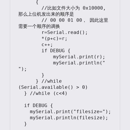
      {

        //比如文件大小为 0x10000, 
那么上位机发出来的顺序是

        // 00 00 01 00， 因此这里
需要一个顺序的调换

        r=Serial.read();

        *(p+c)=r;

        c++;

        if DEBUG {

            mySerial.print(r);

            mySerial.println("  
");

        }    

      } //while 
(Serial.available() > 0) 

  } //while (c<4)   

  if DEBUG {

    mySerial.print("filesize=");

    mySerial.println(filesize);

  }
