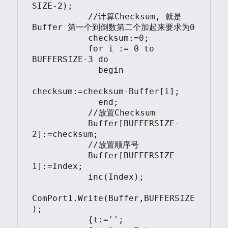
SIZE-2);

           //计算Checksum, 就是 
Buffer 第一个到倒数第二个加起来要求为0

           checksum:=0;

           for i := 0 to 
BUFFERSIZE-3 do

             begin

checksum:=checksum-Buffer[i];

             end;

           //放置Checksum

           Buffer[BUFFERSIZE-
2]:=checksum;

           //放置顺序号

           Buffer[BUFFERSIZE-
1]:=Index;

           inc(Index);

ComPort1.Write(Buffer,BUFFERSIZE
);

           {t:='';
