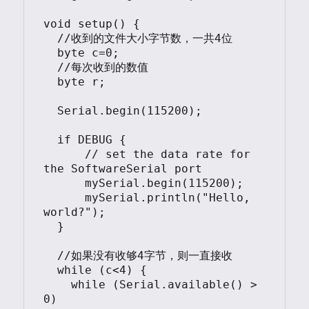
void setup() {

  //收到的文件大小字节数，一共4位

  byte c=0;

  //每次收到的数值

  byte r;

  Serial.begin(115200);

  if DEBUG {

      // set the data rate for 
the SoftwareSerial port

      mySerial.begin(115200);

      mySerial.println("Hello, 
world?");

  }     

  //如果没有收够4字节，则一直接收

  while (c<4) {

    while (Serial.available() > 
0) 
