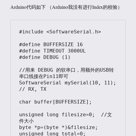
Arduino代码如下 （Arduino我没有进行Index的校验）
#include <SoftwareSerial.h>

#define BUFFERSIZE 16

#define TIMEOUT 3000UL

#define DEBUG (1)

//用来 DEBUG 的软串口，用额外的USB转
串口线接在Pin11即可

SoftwareSerial mySerial(10, 11); 
// RX, TX

char buffer[BUFFERSIZE];

unsigned long filesize=0;  //文
件大小

byte *p=(byte *)&filesize;

unsigned long total=0;
