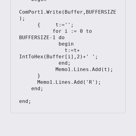
ComPort1.Write(Buffer,BUFFERSIZE
);

      {     t:='';

           for i := 0 to 
BUFFERSIZE-1 do

             begin

               t:=t+ 
IntToHex(Buffer[i],2)+' ';

             end;

            Memo1.Lines.Add(t);

      }

      Memo1.Lines.Add('R');

    end;

end;