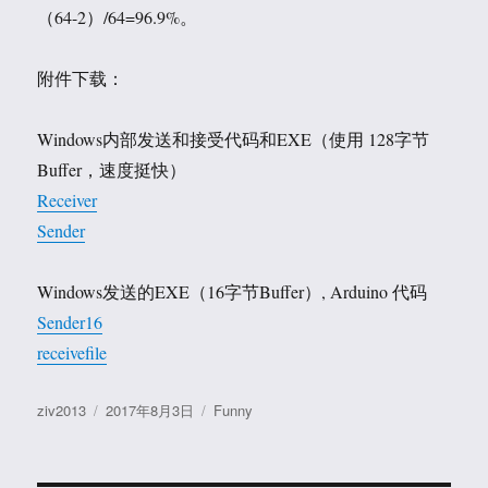
（64-2）/64=96.9%。
附件下载：
Windows内部发送和接受代码和EXE（使用 128字节
Buffer，速度挺快）
Receiver
Sender
Windows发送的EXE（16字节Buffer）, Arduino 代码
Sender16
receivefile
作
发
分
ziv2013
2017年8月3日
Funny
者
布
类
于