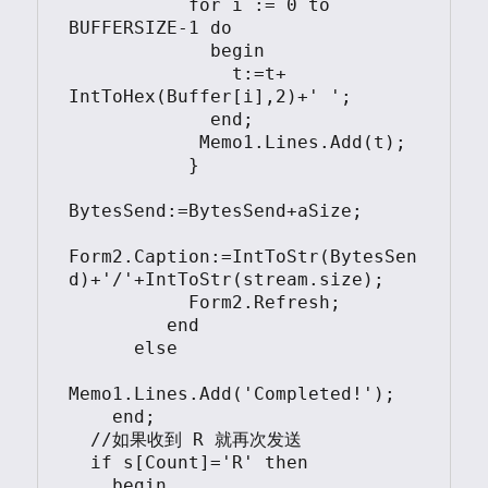
           for i := 0 to 
BUFFERSIZE-1 do

             begin

               t:=t+ 
IntToHex(Buffer[i],2)+' ';

             end;

            Memo1.Lines.Add(t);

           }

BytesSend:=BytesSend+aSize;

Form2.Caption:=IntToStr(BytesSen
d)+'/'+IntToStr(stream.size);

           Form2.Refresh;

         end

      else

Memo1.Lines.Add('Completed!');

    end;

  //如果收到 R 就再次发送

  if s[Count]='R' then

    begin
