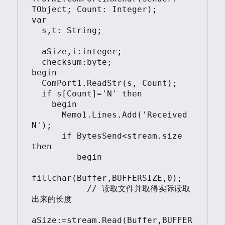
TObject; Count: Integer);

var

  s,t: String;

  aSize,i:integer;

  checksum:byte;

begin

  ComPort1.ReadStr(s, Count);

  if s[Count]='N' then

    begin

      Memo1.Lines.Add('Received 
N');

      if BytesSend<stream.size 
then

         begin

fillchar(Buffer,BUFFERSIZE,0);

           // 读取文件并取得实际读取
出来的长度

aSize:=stream.Read(Buffer,BUFFER