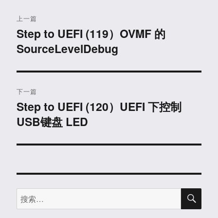
文
上一篇
章
Step to UEFI (119）OVMF 的
上
SourceLevelDebug
篇
导
文
航
章：
下一篇
Step to UEFI (120）UEFI 下控制
下
USB键盘 LED
篇
文
章：
搜
搜
索
索：