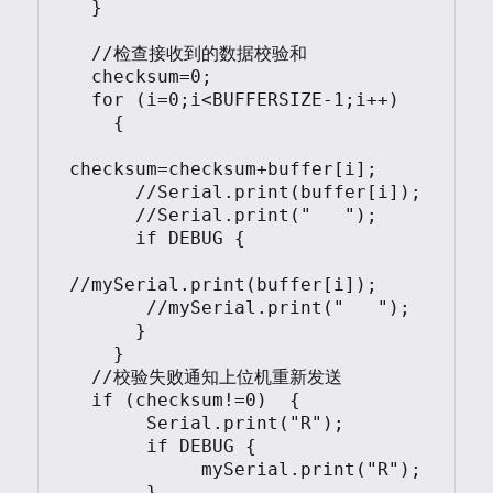
  }

  //检查接收到的数据校验和

  checksum=0; 

  for (i=0;i<BUFFERSIZE-1;i++) 

    {

checksum=checksum+buffer[i];

      //Serial.print(buffer[i]);

      //Serial.print("   ");

      if DEBUG {

//mySerial.print(buffer[i]);

       //mySerial.print("   ");

      } 

    }

  //校验失败通知上位机重新发送  

  if (checksum!=0)  {

       Serial.print("R");

       if DEBUG {

            mySerial.print("R");

       }     
