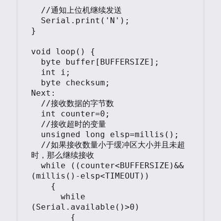
  //通知上位机继续发送

  Serial.print('N');

}

void loop() {

  byte buffer[BUFFERSIZE];

  int i;

  byte checksum;

Next:  

  //接收数据的字节数

  int counter=0;

  //接收超时的变量

  unsigned long elsp=millis();

  //如果接收数量小于缓冲区大小并且未超
时，那么继续接收

  while ((counter<BUFFERSIZE)&&
(millis()-elsp<TIMEOUT))

    {

      while 
(Serial.available()>0)

        { 
