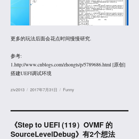
更多的玩法后面会花点时间慢慢研究.
参考:
1.http://www.cnblogs.com/zhongts/p/5789686.html [原创]
搭建UEFI调试环境
作
发
分
ziv2013
2017年7月31日
Funny
者
布
类
于
《Step to UEFI (119）OVMF 的
SourceLevelDebug》有2个想法