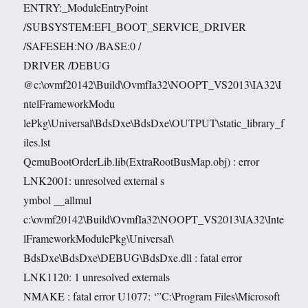
ENTRY:_ModuleEntryPoint
/SUBSYSTEM:EFI_BOOT_SERVICE_DRIVER
/SAFESEH:NO /BASE:0 /
DRIVER /DEBUG
@c:\ovmf20142\Build\OvmfIa32\NOOPT_VS2013\IA32\I
ntelFrameworkModu
lePkg\Universal\BdsDxe\BdsDxe\OUTPUT\static_library_f
iles.lst
QemuBootOrderLib.lib(ExtraRootBusMap.obj) : error
LNK2001: unresolved external s
ymbol __allmul
c:\ovmf20142\Build\OvmfIa32\NOOPT_VS2013\IA32\Inte
lFrameworkModulePkg\Universal\
BdsDxe\BdsDxe\DEBUG\BdsDxe.dll : fatal error
LNK1120: 1 unresolved externals
NMAKE : fatal error U1077: ‘”C:\Program Files\Microsoft