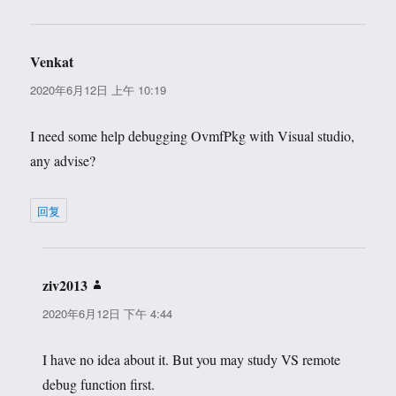
Venkat
说
道：
2020年6月12日 上午 10:19
I need some help debugging OvmfPkg with Visual studio,
any advise?
回复
ziv2013
说
道：
2020年6月12日 下午 4:44
I have no idea about it. But you may study VS remote
debug function first.