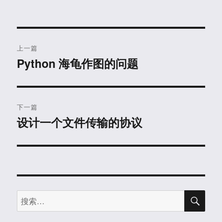
文
上一篇
章
Python 海龟作图的问题
上
篇
导
文
航
章：
下一篇
设计一个文件传输的协议
下
篇
文
章：
搜
搜
索
索：