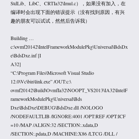
StdLib、LibC、CRTIa32\Imul.c），如果没有加入，在
编译时会出现下面的错误提示（没有找到原因，有兴
趣的朋友可以试试，然然后告诉我）
Building …
c:\ovmf20142\IntelFrameworkModulePkg\Universal\BdsDx
e\BdsDxe.inf [I
A32]
“C:\Program Files\Microsoft Visual Studio
12.0\Vc\bin\link.exe” /OUT:c:\
ovmf20142\Build\OvmfIa32\NOOPT_VS2013\IA32\IntelF
rameworkModulePkg\Universal\Bds
Dxe\BdsDxe\DEBUG\BdsDxe.dll /NOLOGO
/NODEFAULTLIB /IGNORE:4001 /OPT:REF /OPT:ICF
=10 /MAP /ALIGN:32 /SECTION:.xdata,D
/SECTION:.pdata,D /MACHINE:X86 /LTCG /DLL /