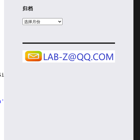
归档
归
档
Size, FileData);
n' \n"
);