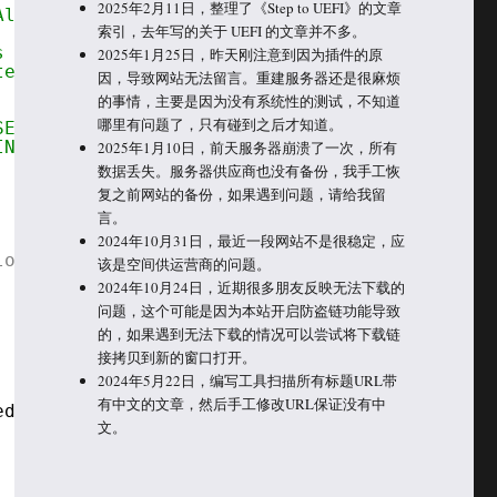
2025年2月11日，整理了《Step to UEFI》的文章
All rights reserved.<BR>
索引，去年写的关于 UEFI 的文章并不多。
s and conditions of the BSD License
2025年1月25日，昨天刚注意到因为插件的原
text of the license may be found at
因，导致网站无法留言。重建服务器还是很麻烦
的事情，主要是因为没有系统性的测试，不知道
哪里有问题了，只有碰到之后才知道。
SE ON AN "AS IS" BASIS,
IND, EITHER EXPRESS OR IMPLIED.
2025年1月10日，前天服务器崩溃了一次，所有
数据丢失。服务器供应商也没有备份，我手工恢
复之前网站的备份，如果遇到问题，请给我留
言。
2024年10月31日，最近一段网站不是很稳定，应
lobal gST gBS gImageHandle
该是空间供运营商的问题。
2024年10月24日，近期很多朋友反映无法下载的
问题，这个可能是因为本站开启防盗链功能导致
的，如果遇到无法下载的情况可以尝试将下载链
接拷贝到新的窗口打开。
2024年5月22日，编写工具扫描所有标题URL带
有中文的文章，然后手工修改URL保证没有中
ed, 0x3c, 0x5d } };
文。
     