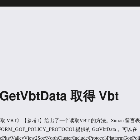
）GetVbtData 取得 Vbt
下读取 VBT》【参考1】给出了一个读取VBT 的方法。Simon 留言表
RM_GOP_POLICY_PROTOCOL提供的 GetVbtData 。可以在
Pkg\ValleyView2Soc\NorthCluster\Include\Protocol\PlatformGopPoli