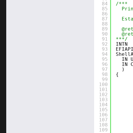
84
/***
85
Pri
86
87
Est
88
89
@re
90
@re
91
***/
92
INTN
93
EFIAP
94
Shell
95
IN 
96
IN 
97
)
98
{
99
100
101
102
103
104
105
106
107
108
109