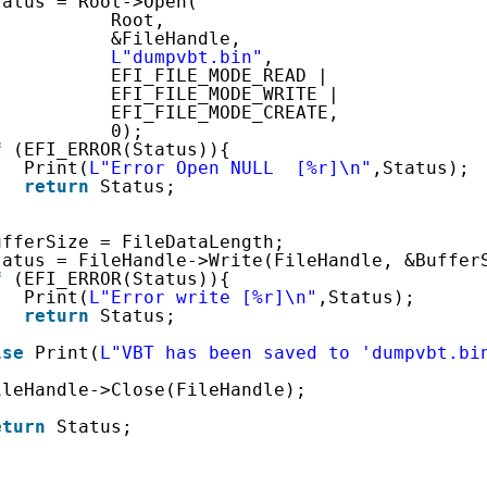
tatus = Root->Open(
Root, 
&FileHandle, 
L"dumpvbt.bin"
,
EFI_FILE_MODE_READ |
EFI_FILE_MODE_WRITE | 
EFI_FILE_MODE_CREATE, 
0);
f
(EFI_ERROR(Status)){
Print(
L"Error Open NULL  [%r]\n"
,Status);
return
Status;
ufferSize = FileDataLength;
tatus = FileHandle->Write(FileHandle, &Buffer
f
(EFI_ERROR(Status)){
Print(
L"Error write [%r]\n"
,Status);
return
Status;
lse
Print(
L"VBT has been saved to 'dumpvbt.bi
ileHandle->Close(FileHandle);
eturn
Status;