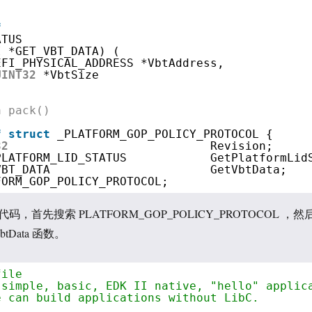
f
ATUS
I *GET_VBT_DATA) (
EFI_PHYSICAL_ADDRESS *VbtAddress,
UINT32
*VbtSize
a pack()
f
struct
_PLATFORM_GOP_POLICY_PROTOCOL {
32
Revision;
PLATFORM_LID_STATUS            GetPlatformLid
VBT_DATA                       GetVbtData;
FORM_GOP_POLICY_PROTOCOL;
，首先搜索 PLATFORM_GOP_POLICY_PROTOCOL ，然
tData 函数。
file
 simple, basic, EDK II native, "hello" applic
e can build applications without LibC.