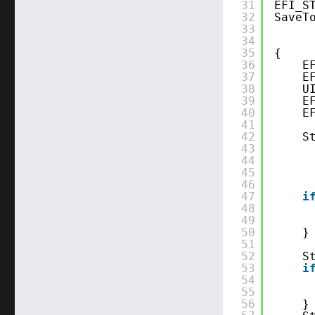
31
EFI_S
32
SaveT
33
34
35
{
36
E
37
E
38
U
39
E
40
E
41
42
S
43
44
45
46
47
i
48
49
50
}
51
52
S
53
i
54
55
56
}