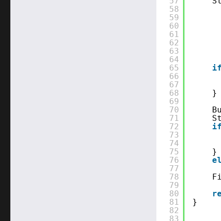
57
S
58
59
60
61
62
63
64
65
i
66
67
68
}
69
70
B
71
S
72
i
73
74
75
}
76
e
77
78
F
79
80
r
81
}
82
83