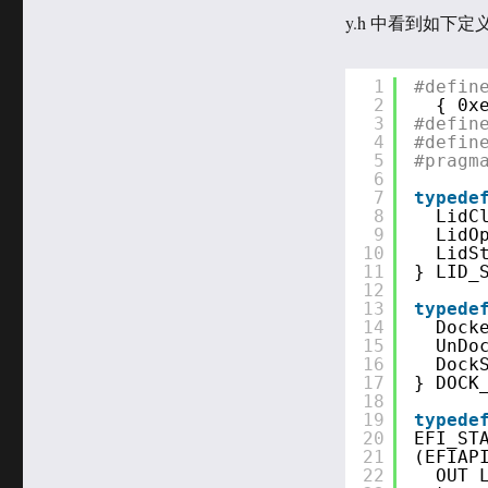
于
类
y.h 中看到如下定
1
#defin
2
{ 0x
3
#defin
4
#defin
5
#pragm
6
7
typede
8
LidC
9
LidO
10
LidS
11
} LID_
12
13
typede
14
Dock
15
UnDo
16
Dock
17
} DOCK
18
19
typede
20
EFI_ST
21
(EFIAP
22
OUT 