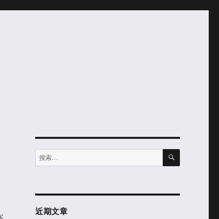
搜
搜
索
索：
近期文章
c