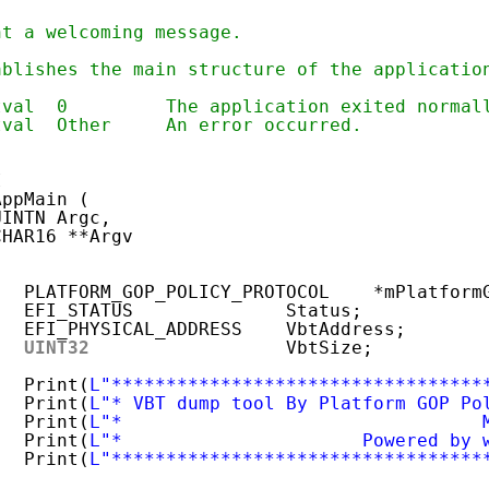
nt a welcoming message.
ablishes the main structure of the applicatio
tval  0         The application exited normal
tval  Other     An error occurred.
I
AppMain (
UINTN Argc,
CHAR16 **Argv
PLATFORM_GOP_POLICY_PROTOCOL    *mPlatform
EFI_STATUS              Status;
EFI_PHYSICAL_ADDRESS    VbtAddress;
UINT32
VbtSize;
Print(
L"**********************************
Print(
L"* VBT dump tool By Platform GOP Po
Print(
L"*                                 
Print(
L"*                      Powered by 
Print(
L"**********************************