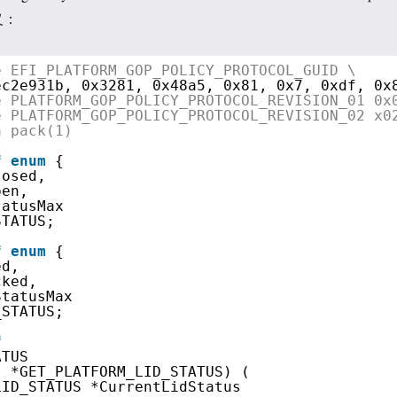
义：
e EFI_PLATFORM_GOP_POLICY_PROTOCOL_GUID \
ec2e931b, 0x3281, 0x48a5, 0x81, 0x7, 0xdf, 0x
e PLATFORM_GOP_POLICY_PROTOCOL_REVISION_01 0x
e PLATFORM_GOP_POLICY_PROTOCOL_REVISION_02 x0
a pack(1)
f
enum
{
losed,
pen,
tatusMax
STATUS;
f
enum
{
ed,
cked,
StatusMax
_STATUS;
f
ATUS
I *GET_PLATFORM_LID_STATUS) (
LID_STATUS *CurrentLidStatus