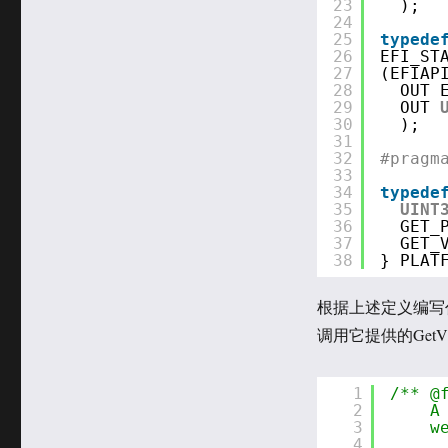
23
);
24
25
typede
26
EFI_ST
27
(EFIAP
28
OUT 
29
OUT 
30
);
31
32
#pragm
33
34
typede
35
UINT
36
GET_
37
GET_
38
} PLAT
根据上述定义编写代码
调用它提供的GetVb
1
/** @
2
A
3
w
4