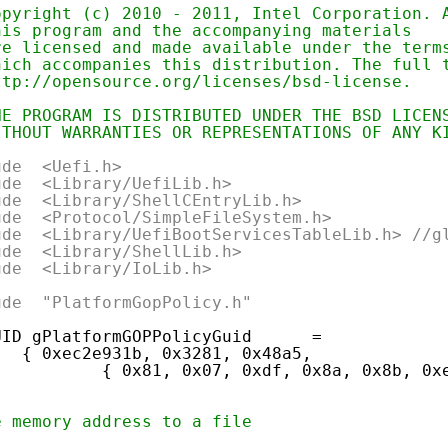
opyright (c) 2010 - 2011, Intel Corporation. 
his program and the accompanying materials
re licensed and made available under the term
hich accompanies this distribution. The full 
ttp://opensource.org/licenses/bsd-license.
HE PROGRAM IS DISTRIBUTED UNDER THE BSD LICEN
ITHOUT WARRANTIES OR REPRESENTATIONS OF ANY K
ude  <Uefi.h>
ude  <Library/UefiLib.h>
ude  <Library/ShellCEntryLib.h>
ude  <Protocol/SimpleFileSystem.h>
ude  <Library/UefiBootServicesTableLib.h> //g
ude  <Library/ShellLib.h>
ude  <Library/IoLib.h>
ude  "PlatformGopPolicy.h"
UID gPlatformGOPPolicyGuid      = 
{ 0xec2e931b, 0x3281, 0x48a5, 
{ 0x81, 0x07, 0xdf, 0x8a, 0x8b, 0x
                     
e memory address to a file                   