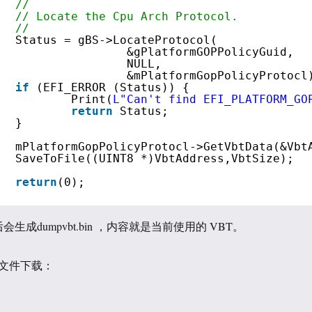
//
// Locate the Cpu Arch Protocol.
//
Status = gBS->LocateProtocol(
&gPlatformGOPPolicyGuid, 
NULL, 
&mPlatformGopPolicyProtocl
if
(EFI_ERROR (Status)) {
Print(
L"Can't find EFI_PLATFORM_GO
return
Status;
}        
mPlatformGopPolicyProtocl->GetVbtData(&Vbt
SaveToFile((UINT8 *)VbtAddress,VbtSize);
return
(0);
之后会生成dumpvbt.bin ，内容就是当前使用的 VBT。
 文件下载：