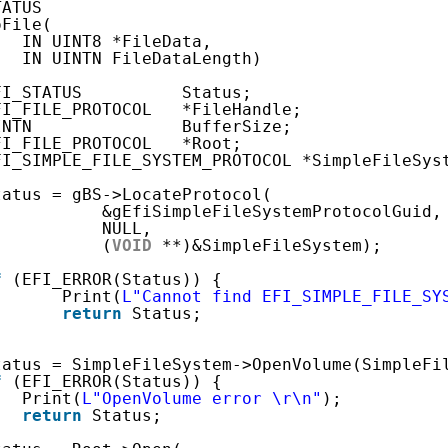
TATUS 
oFile(
IN UINT8 *FileData, 
IN UINTN FileDataLength)
FI_STATUS          Status;
FI_FILE_PROTOCOL   *FileHandle;
INTN               BufferSize;
FI_FILE_PROTOCOL   *Root;
FI_SIMPLE_FILE_SYSTEM_PROTOCOL *SimpleFileSys
tatus = gBS->LocateProtocol(
&gEfiSimpleFileSystemProtocolGuid,
NULL,
(
VOID
**)&SimpleFileSystem);
f
(EFI_ERROR(Status)) {
Print(
L"Cannot find EFI_SIMPLE_FILE_SY
return
Status;
tatus = SimpleFileSystem->OpenVolume(SimpleFi
f
(EFI_ERROR(Status)) {
Print(
L"OpenVolume error \r\n"
);
return
Status;