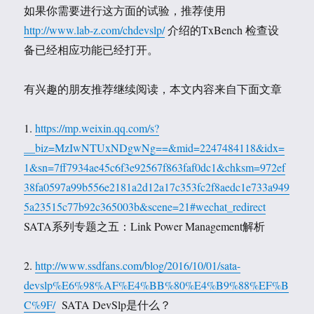
如果你需要进行这方面的试验，推荐使用
http://www.lab-z.com/chdevslp/
介绍的TxBench 检查设
备已经相应功能已经打开。
有兴趣的朋友推荐继续阅读，本文内容来自下面文章
1.
https://mp.weixin.qq.com/s?
__biz=MzIwNTUxNDgwNg==&mid=2247484118&idx=
1&sn=7ff7934ae45c6f3e92567f863faf0dc1&chksm=972ef
38fa0597a99b556e2181a2d12a17c353fc2f8aedc1e733a949
5a23515c77b92c365003b&scene=21#wechat_redirect
SATA系列专题之五：Link Power Management解析
2.
http://www.ssdfans.com/blog/2016/10/01/sata-
devslp%E6%98%AF%E4%BB%80%E4%B9%88%EF%B
C%9F/
SATA DevSlp是什么？