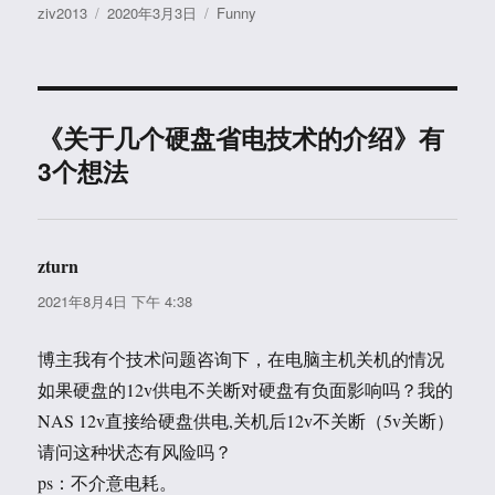
作
发
分
ziv2013
2020年3月3日
Funny
者
布
类
于
《关于几个硬盘省电技术的介绍》有
3个想法
zturn
说
道：
2021年8月4日 下午 4:38
博主我有个技术问题咨询下，在电脑主机关机的情况
如果硬盘的12v供电不关断对硬盘有负面影响吗？我的
NAS 12v直接给硬盘供电,关机后12v不关断（5v关断）
请问这种状态有风险吗？
ps：不介意电耗。