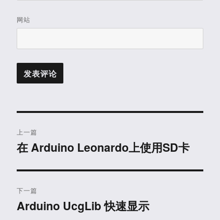
网站
文
上一篇
章
在 Arduino Leonardo上使用SD卡
上
篇
导
文
航
章：
下一篇
Arduino UcgLib 快速显示
下
篇